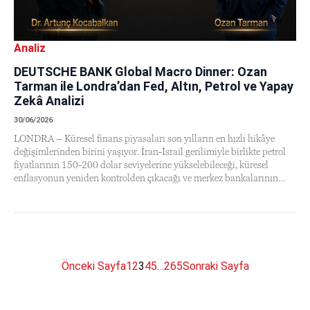
Analiz
DEUTSCHE BANK Global Macro Dinner: Ozan
Tarman ile Londra’dan Fed, Altın, Petrol ve Yapay
Zekâ Analizi
30/06/2026
LONDRA – Küresel finans piyasaları son yılların en hızlı hikâye
değişimlerinden birini yaşıyor. İran-İsrail gerilimiyle birlikte petrol
fiyatlarının 150-200 dolar seviyelerine yükselebileceği, küresel
enflasyonun yeniden kontrolden çıkacağı ve merkez bankalarının…
Önceki Sayfa
1
2
3
4
5
…
265
Sonraki Sayfa