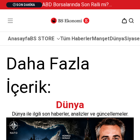
ABD Borsalarında Son Ralli mi? Petrol 100 Doları Aşarsa Ne Olur? Altın, Dolar/TL ve Borsa İstanbul İçin Kritik Uyarılar
Goldeswan 
SON DAKIKA
Anasayfa
BS STORE
Tüm Haberler
Manşet
Dünya
Siyase
Daha Fazla
İçerik:
Dünya
Dünya ile ilgili son haberler, analizler ve güncellemeler.