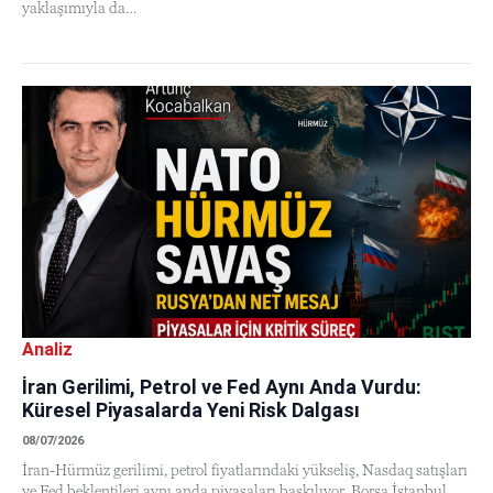
yaklaşımıyla da…
Analiz
İran Gerilimi, Petrol ve Fed Aynı Anda Vurdu:
Küresel Piyasalarda Yeni Risk Dalgası
08/07/2026
İran-Hürmüz gerilimi, petrol fiyatlarındaki yükseliş, Nasdaq satışları
ve Fed beklentileri aynı anda piyasaları baskılıyor. Borsa İstanbul,