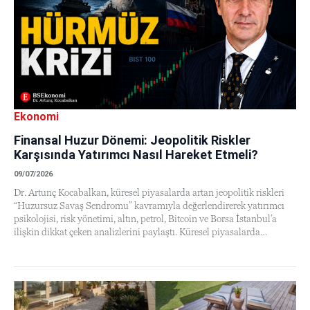
Ekonomi
Finansal Huzur Dönemi: Jeopolitik Riskler
Karşısında Yatırımcı Nasıl Hareket Etmeli?
09/07/2026
Dr. Artunç Kocabalkan, küresel piyasalarda artan jeopolitik riskleri
“Huzursuz Savaş Sendromu” kavramıyla değerlendirerek yatırımcı
psikolojisi, risk yönetimi, altın, petrol, Bitcoin ve Borsa İstanbul’a
ilişkin dikkat çeken analizlerini paylaştı. Küresel piyasalarda…