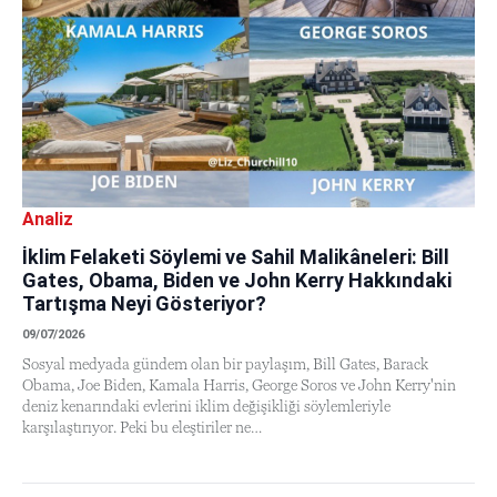
Analiz
İklim Felaketi Söylemi ve Sahil Malikâneleri: Bill
Gates, Obama, Biden ve John Kerry Hakkındaki
Tartışma Neyi Gösteriyor?
09/07/2026
Sosyal medyada gündem olan bir paylaşım, Bill Gates, Barack
Obama, Joe Biden, Kamala Harris, George Soros ve John Kerry'nin
deniz kenarındaki evlerini iklim değişikliği söylemleriyle
karşılaştırıyor. Peki bu eleştiriler ne…