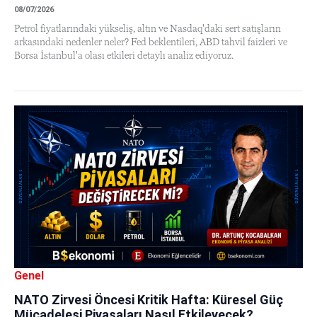
08/07/2026
Petrol fiyatlarındaki yükseliş, altın ve Nasdaq'daki sert satışların
arkasındaki nedenler neler? Fed beklentileri, ABD tahvil faizleri ve
Borsa İstanbul'a olası etkileri detaylı analiz ediyoruz.
Genel
NATO Zirvesi Öncesi Kritik Hafta: Küresel Güç
Mücadelesi Piyasaları Nasıl Etkileyecek?