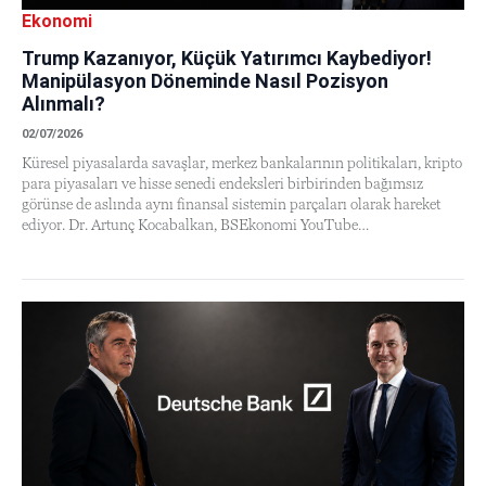
Ekonomi
Trump Kazanıyor, Küçük Yatırımcı Kaybediyor!
Manipülasyon Döneminde Nasıl Pozisyon
Alınmalı?
02/07/2026
Küresel piyasalarda savaşlar, merkez bankalarının politikaları, kripto
para piyasaları ve hisse senedi endeksleri birbirinden bağımsız
görünse de aslında aynı finansal sistemin parçaları olarak hareket
ediyor. Dr. Artunç Kocabalkan, BSEkonomi YouTube…