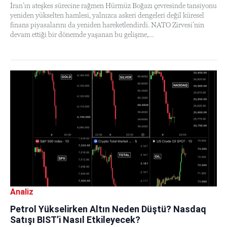
İran’ın ateşkes sürecine rağmen Hürmüz Boğazı çevresinde tansiyonu
yeniden yükselten hamlesi, yalnızca askeri dengeleri değil küresel
finans piyasalarını da yeniden hareketlendirdi. NATO Zirvesi’nin
devam ettiği bir dönemde yaşanan bu gelişme,…
Analiz
Petrol Yükselirken Altın Neden Düştü? Nasdaq
Satışı BIST’i Nasıl Etkileyecek?