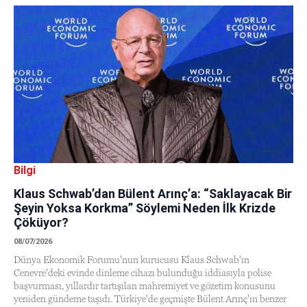
Bilgi
Klaus Schwab’dan Bülent Arınç’a: “Saklayacak Bir
Şeyin Yoksa Korkma” Söylemi Neden İlk Krizde
Çöküyor?
08/07/2026
Dünya Ekonomik Forumu'nun kurucusu Klaus Schwab'ın
Cenevre'deki evinde dinleme cihazı bulunduğu iddiasıyla polise
başvurması, yıllardır tartışılan mahremiyet ve gözetim konusunu
yeniden gündeme taşıdı. Türkiye'de geçmişte Bülent Arınç'ın benzer