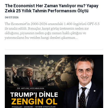
The Economist Her Zaman Yanılıyor mu? Yapay
Zekâ 25 Yıllık Tahmin Performansını Ölçtü
04/07/2026
The Economist'in 2000-2026 arasındaki 1.400 öngörüsü GPT-5.5
ile analiz edildi. Sonuçlar, karşıt görüş üretmenin neden zor
olduğunu, piyasanın neden çoğu zaman haklı çıktığını ve
yatırımcıların bu veriden hangi dersleri çıkarması…