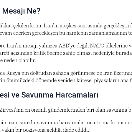
ıl Mesajı Ne?
ikkat çekilen konu, İran’ın ateşkes sonrasında gerçekleştird
evam ederken gerçekleşen bu hamlenin zamanlamasının te
re İran’ın mesajı yalnızca ABD’ye değil, NATO ülkelerine ve
careti açısından kritik öneme sahip olması nedeniyle burada
e neden olabilir.
a Rusya’nın doğrudan sahada görünmese de İran üzerinden 
lerin önümüzdeki dönemde yeniden küresel piyasaların ana fiy
esi ve Savunma Harcamaları
rvesi’nin en önemli gündemlerinden biri olan savunma bütç
nin uzun süredir savunma harcamalarını artırma konusunda 
 yakın bir pozisyona geldiği ifade edildi.