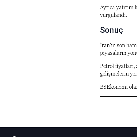
Ayrıca yatırım k
vurgulandı.
Sonuç
İran’ın son ham
piyasaların yön
Petrol fiyatları
gelişmelerin ye
BSEkonomi olara