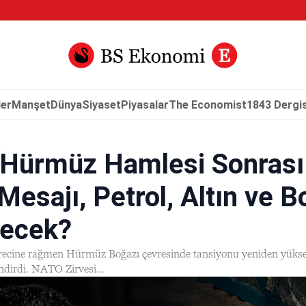
er
Manşet
Dünya
Siyaset
Piyasalar
The Economist
1843 Dergis
n Hürmüz Hamlesi Sonrası
esajı, Petrol, Altın ve Bo
yecek?
ürecine rağmen Hürmüz Boğazı çevresinde tansiyonu yeniden yükselte
ndirdi. NATO Zirvesi...