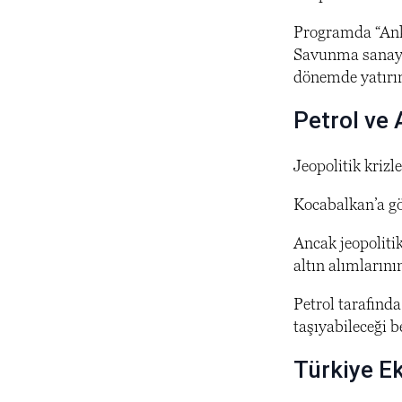
Programda “Anka
Savunma sanayii
dönemde yatırım
Petrol ve 
Jeopolitik krizl
Kocabalkan’a gö
Ancak jeopoliti
altın alımlarını
Petrol tarafında
taşıyabileceği be
Türkiye E