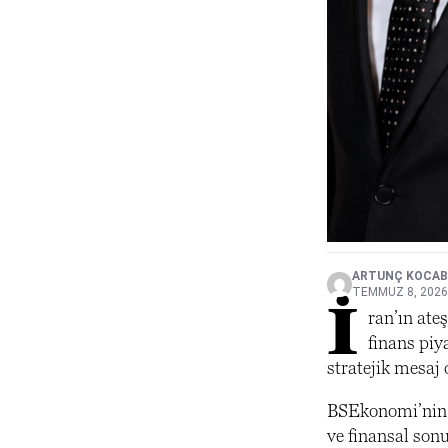
ARTUNÇ KOCAB
TEMMUZ 8, 2026
İ
ran’ın ate
finans piy
stratejik mesaj
BSEkonomi’nin g
ve finansal sonuç