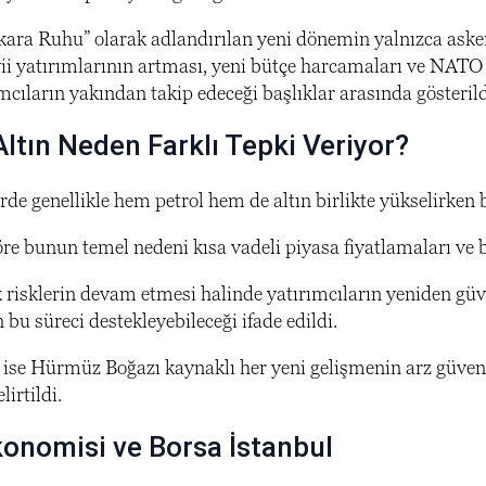
ra Ruhu” olarak adlandırılan yeni dönemin yalnızca asker
 yatırımlarının artması, yeni bütçe harcamaları ve NATO 
cıların yakından takip edeceği başlıklar arasında gösterild
Altın Neden Farklı Tepki Veriyor?
erde genellikle hem petrol hem de altın birlikte yükselirke
re bunun temel nedeni kısa vadeli piyasa fiyatlamaları ve b
k risklerin devam etmesi halinde yatırımcıların yeniden güv
n bu süreci destekleyebileceği ifade edildi.
 ise Hürmüz Boğazı kaynaklı her yeni gelişmenin arz güvenliğ
lirtildi.
konomisi ve Borsa İstanbul