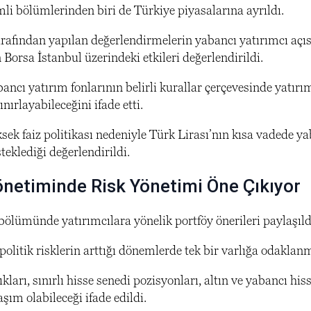
i bölümlerinden biri de Türkiye piyasalarına ayrıldı.
afından yapılan değerlendirmelerin yabancı yatırımcı açısın
n Borsa İstanbul üzerindeki etkileri değerlendirildi.
ncı yatırım fonlarının belirli kurallar çerçevesinde yatırım
nırlayabileceğini ifade etti.
sek faiz politikası nedeniyle Türk Lirası’nın kısa vadede 
teklediği değerlendirildi.
önetiminde Risk Yönetimi Öne Çıkıyor
ölümünde yatırımcılara yönelik portföy önerileri paylaşıld
politik risklerin arttığı dönemlerde tek bir varlığa odakla
ıkları, sınırlı hisse senedi pozisyonları, altın ve yabancı 
aşım olabileceği ifade edildi.