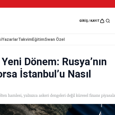
5 Ağustos 202
GIRIŞ / KAYIT
i
Yazarlar
Takvim
Eğitim
Swan Özel
 Yeni Dönem: Rusya’nın
rsa İstanbul’u Nasıl
n hamlesi, yalnızca askeri dengeleri değil küresel finans piyasala