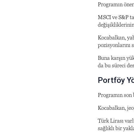
Programın öneml
MSCI ve S&P tar
değişikliklerini
Kocabalkan, yaba
pozisyonlarını sı
Buna karşın yük
da bu süreci des
Portföy Y
Programın son b
Kocabalkan, jeo
Türk Lirası varl
sağlıklı bir yakl