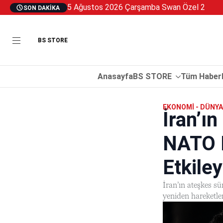
5 Ağustos 2026 Çarşamba Swan Özel 2
SON DAKIKA
BS STORE
Anasayfa
BS STORE
Tüm Haberl
EKONOMI - DÜNYA
İran’ı
NATO M
Etkile
İran’ın ateşkes s
yeniden hareketle