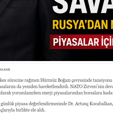
ALKAN
şkes sürecine rağmen Hürmüz Boğazı çevresinde tansiyonu y
asalarını da yeniden hareketlendirdi. NATO Zirvesi’nin dev
 olarak yorumlanırken enerji piyasalarından borsalara kadar 
ünlük piyasa değerlendirmesinde Dr. Artunç Kocabalkan, son
larıyla birlikte ele aldı.