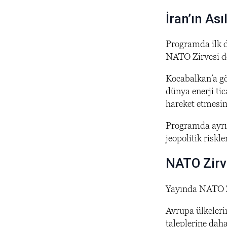
İran’ın As
Programda ilk d
NATO Zirvesi d
Kocabalkan’a gö
dünya enerji ti
hareket etmesin
Programda ayrıc
jeopolitik risk
NATO Zirv
Yayında NATO Zi
Avrupa ülkeleri
taleplerine daha