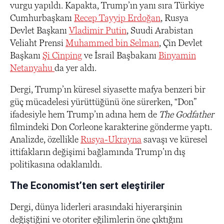
vurgu yapıldı. Kapakta, Trump’ın yanı sıra Türkiye
Cumhurbaşkanı
Recep Tayyip Erdoğan
, Rusya
Devlet Başkanı
Vladimir Putin
, Suudi Arabistan
Veliaht Prensi
Muhammed bin Selman
, Çin Devlet
Başkanı
Şi Cinping
ve İsrail Başbakanı
Binyamin
Netanyahu
da yer aldı.
Dergi, Trump’ın küresel siyasette mafya benzeri bir
güç mücadelesi yürüttüğünü öne sürerken, “Don”
ifadesiyle hem Trump’ın adına hem de
The Godfather
filmindeki Don Corleone karakterine gönderme yaptı.
Analizde, özellikle
Rusya-Ukrayna
savaşı ve küresel
ittifakların değişimi bağlamında Trump’ın dış
politikasına odaklanıldı.
The Economist’ten sert eleştiriler
Dergi, dünya liderleri arasındaki hiyerarşinin
değiştiğini ve otoriter eğilimlerin öne çıktığını