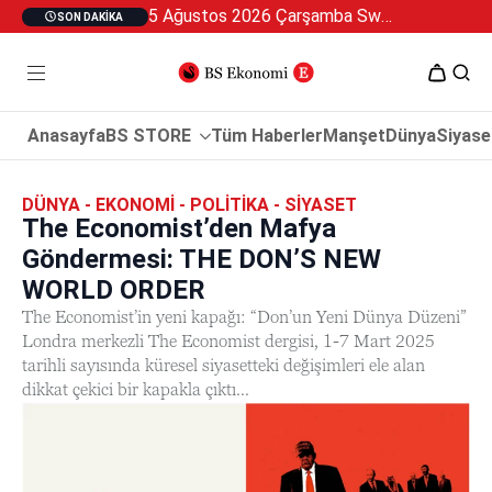
5 Ağustos 2026 Çarşamba Swan Özel 2
SON DAKIKA
Anasayfa
BS STORE
Tüm Haberler
Manşet
Dünya
Siyase
DÜNYA - EKONOMI - POLITIKA - SIYASET
The Economist’den Mafya
Göndermesi: THE DON’S NEW
WORLD ORDER
The Economist’in yeni kapağı: “Don’un Yeni Dünya Düzeni”
Londra merkezli The Economist dergisi, 1-7 Mart 2025
tarihli sayısında küresel siyasetteki değişimleri ele alan
dikkat çekici bir kapakla çıktı...