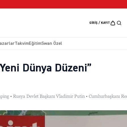
5 Ağustos 2026
GIRIŞ / KAYIT
azarlar
Takvim
Eğitim
Swan Özel
 Yeni Dünya Düzeni”
inping • Rusya Devlet Başkanı Vladimir Putin • Cumhurbaşkanı Re