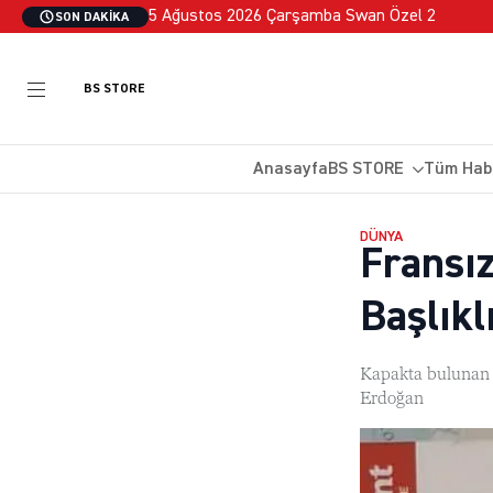
5 Ağustos 2026 Çarşamba Swan Özel 2
SON DAKIKA
BS STORE
Anasayfa
BS STORE
Tüm Hab
DÜNYA
Fransız
Başlıkl
Kapakta bulunan 
Erdoğan