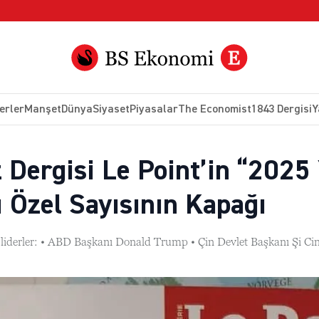
erler
Manşet
Dünya
Siyaset
Piyasalar
The Economist
1843 Dergisi
Y
 Dergisi Le Point’in “2025
ı Özel Sayısının Kapağı
liderler: • ABD Başkanı Donald Trump • Çin Devlet Başkanı Şi C