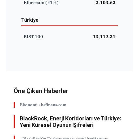
Ethereum (ETH)
2,103.62
Türkiye
BIST 100
13,112.31
Öne Çıkan Haberler
Ekonomi • bsfinans.com
BlackRock, Enerji Koridorları ve Türkiye:
Yeni Küresel Oyunun Şifreleri
• BlackRock’ın Türkiye teması enerji koridoru ve