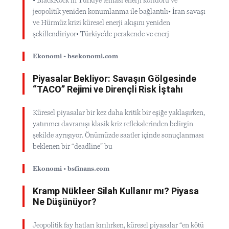
jeopolitik yeniden konumlanma ile bağlantılı• İran savaşı
ve Hürmüz krizi küresel enerji akışını yeniden
şekillendiriyor• Türkiye’de perakende ve enerj
Ekonomi • bsekonomi.com
Piyasalar Bekliyor: Savaşın Gölgesinde
“TACO” Rejimi ve Dirençli Risk İştahı
Küresel piyasalar bir kez daha kritik bir eşiğe yaklaşırken,
yatırımcı davranışı klasik kriz reflekslerinden belirgin
şekilde ayrışıyor. Önümüzde saatler içinde sonuçlanması
beklenen bir “deadline” bu
Ekonomi • bsfinans.com
Kramp Nükleer Silah Kullanır mı? Piyasa
Ne Düşünüyor?
Jeopolitik fay hatları kırılırken, küresel piyasalar “en kötü