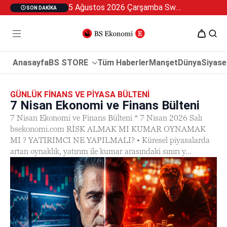
5 Ağustos 2026 Çarşamba Swan Özel 2
SON DAKIKA
Anasayfa
BS STORE
Tüm Haberler
Manşet
Dünya
Siyase
GÜNLÜK FINANS VE PIYASA BÜLTENI
7 Nisan Ekonomi ve Finans Bülteni
7 Nisan Ekonomi ve Finans Bülteni * 7 Nisan 2026 Salı
bsekonomi.com RİSK ALMAK MI KUMAR OYNAMAK
MI ? YATIRIMCI NE YAPILMALI? • Küresel piyasalarda
artan oynaklık, yatırım ile kumar arasındaki sınırı y...