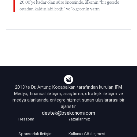
20.00’ye kadar olan süre öncesinde, ülkenin “bir gecede
ortadan kaldırılabileceği” ve “o gecenin yarın
2013’te Dr. Artunç Kocabalkan tarafından kurulan İFM
Medya, finansal iletişim, araştırma, stratejik iletişim ve
medya alanlarında entegre hizmet sunan uluslararası bir
ajanstır.
destek@bsekonomi.com
Hesabım
Yazarlarımız
Sponsorluk İletişim
Kullanıcı Sözleşmesi