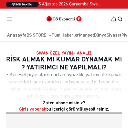
5 Ağustos 2026 Çarşamba Swan Özel 2
SON DAKIKA
Anasayfa
BS STORE
Tüm Haberler
Manşet
Dünya
Siyaset
Piy
SWAN ÖZEL YAYIN - ANALIZ
RİSK ALMAK MI KUMAR OYNAMAK MI
? YATIRIMCI NE YAPILMALI?
• Küresel piyasalarda artan oynaklık, yatırım ile kumar
arasındaki sınırı yeniden tartışmaya açtı• Jeopolitik
riskler ve enerji fiyatları yatırım kararlarını doğrudan
etkiliyor• Uzmanlara göre yatırım...
Zaten abone misiniz?
Giriş yaparak
bu içeriği görüntüleyebilirsiniz.