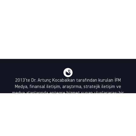
2013’te Dr. Artunç Kocabalkan tarafından kurulan İFM
Medya, finansal iletişim, araştırma, stratejik iletişim ve
medya alanlarında entegre hizmet sunan uluslararası bir
ajanstır.
destek@bsekonomi.com
Hesabım
Yazarlarımız
Sponsorluk İletişim
Kullanıcı Sözleşmesi