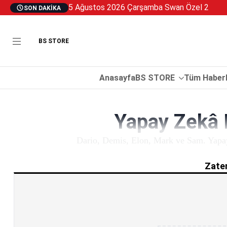
5 Ağustos 2026 Çarşamba Swan Özel 2
SON DAKIKA
BS STORE
Anasayfa
BS STORE
Tüm Haberl
Yapay Zekâ L
Dario, Demis, Elon, Mark ve Sam. Yapay z
Zaten