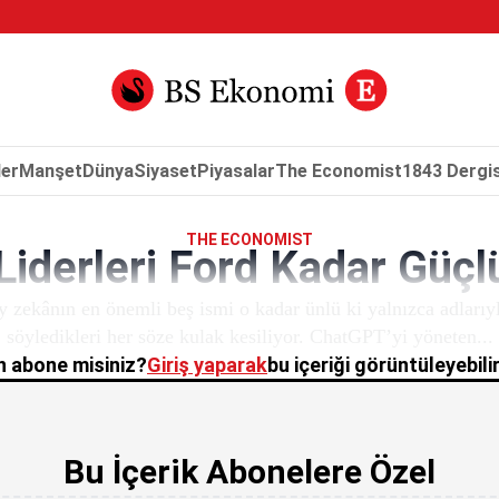
er
Manşet
Dünya
Siyaset
Piyasalar
The Economist
1843 Dergis
THE ECONOMIST
iderleri Ford Kadar Güçlü
ekânın en önemli beş ismi o kadar ünlü ki yalnızca adlarıyla 
söyledikleri her söze kulak kesiliyor. ChatGPT’yi yöneten...
 abone misiniz?
Giriş yaparak
bu içeriği görüntüleyebilir
Bu İçerik Abonelere Özel