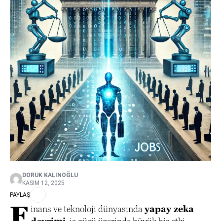
DORUK KALINOĞLU
KASIM 12, 2025
PAYLAŞ
F
inans ve teknoloji dünyasında
yapay zeka