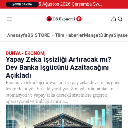
5 Ağustos 2026 Çarşamba Swan Özel 2
SON DAKIKA
Anasayfa
BS STORE
Tüm Haberler
Manşet
Dünya
Siyase
DÜNYA - EKONOMI
Yapay Zeka İşsizliği Artıracak mı?
Dev Banka İşgücünü Azaltacağını
Açıkladı
Finans ve teknoloji dünyasında yapay zeka devrimi, iş gücü
üzerinde büyük bir etki yaratıyor. Son yıllarda bankalar,
otomasyon ve yapay zeka destekli sistemlere geçerek
operasyonel verimliliği artırma...