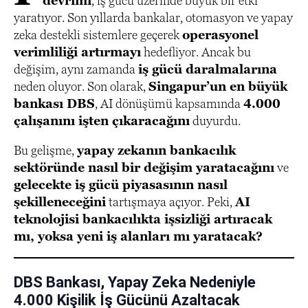
devrimi
, iş gücü üzerinde büyük bir etki
yaratıyor. Son yıllarda bankalar, otomasyon ve yapay
zeka destekli sistemlere geçerek
operasyonel
verimliliği artırmayı
hedefliyor. Ancak bu
değişim, aynı zamanda
iş gücü daralmalarına
neden oluyor. Son olarak,
Singapur’un en büyük
bankası DBS
, AI dönüşümü kapsamında
4.000
çalışanını işten çıkaracağını
duyurdu.
Bu gelişme,
yapay zekanın bankacılık
sektöründe nasıl bir değişim yaratacağını
ve
gelecekte iş gücü piyasasının nasıl
şekilleneceğini
tartışmaya açıyor. Peki,
AI
teknolojisi bankacılıkta işsizliği artıracak
mı, yoksa yeni iş alanları mı yaratacak?
DBS Bankası, Yapay Zeka Nedeniyle
4.000 Kişilik İş Gücünü Azaltacak