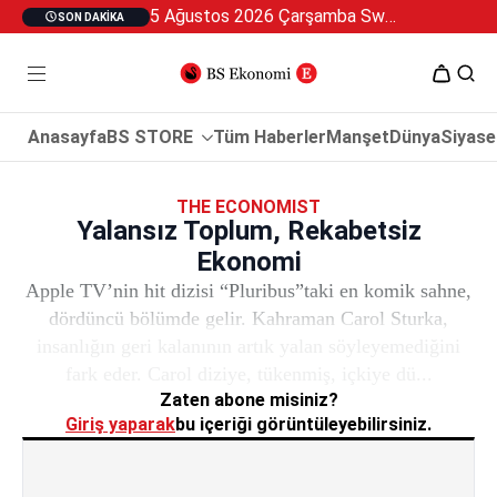
5 Ağustos 2026 Çarşamba Swan Özel 2
SON DAKIKA
Anasayfa
BS STORE
Tüm Haberler
Manşet
Dünya
Siyase
THE ECONOMIST
Yalansız Toplum, Rekabetsiz
Ekonomi
Apple TV’nin hit dizisi “Pluribus”taki en komik sahne,
dördüncü bölümde gelir. Kahraman Carol Sturka,
insanlığın geri kalanının artık yalan söyleyemediğini
fark eder. Carol diziye, tükenmiş, içkiye dü...
Zaten abone misiniz?
Giriş yaparak
bu içeriği görüntüleyebilirsiniz.