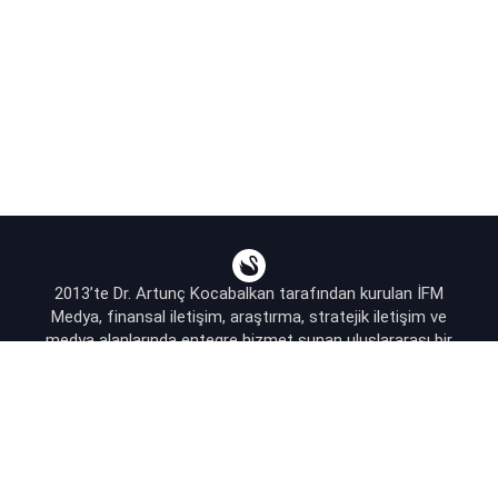
2013’te Dr. Artunç Kocabalkan tarafından kurulan İFM
Medya, finansal iletişim, araştırma, stratejik iletişim ve
medya alanlarında entegre hizmet sunan uluslararası bir
ajanstır.
destek@bsekonomi.com
Hesabım
Yazarlarımız
Sponsorluk İletişim
Kullanıcı Sözleşmesi