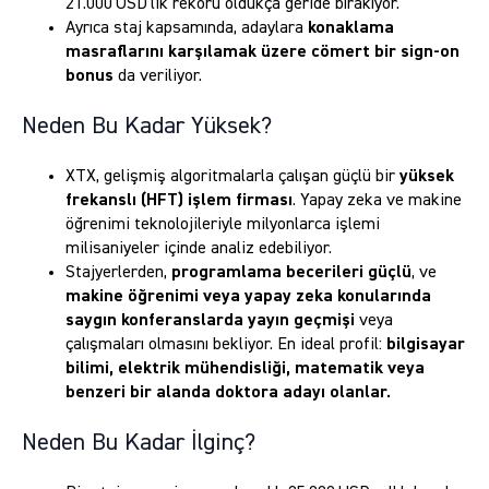
21.000 USD’lik rekoru oldukça geride bırakıyor.
Ayrıca staj kapsamında, adaylara
konaklama
masraflarını karşılamak üzere cömert bir sign‑on
bonus
da veriliyor.
Neden Bu Kadar Yüksek?
XTX, gelişmiş algoritmalarla çalışan güçlü bir
yüksek
frekanslı (HFT) işlem firması
. Yapay zeka ve makine
öğrenimi teknolojileriyle milyonlarca işlemi
milisaniyeler içinde analiz edebiliyor.
Stajyerlerden,
programlama becerileri güçlü
, ve
makine öğrenimi veya yapay zeka konularında
saygın konferanslarda yayın geçmişi
veya
çalışmaları olmasını bekliyor. En ideal profil:
bilgisayar
bilimi, elektrik mühendisliği, matematik veya
benzeri bir alanda doktora adayı olanlar.
Neden Bu Kadar İlginç?