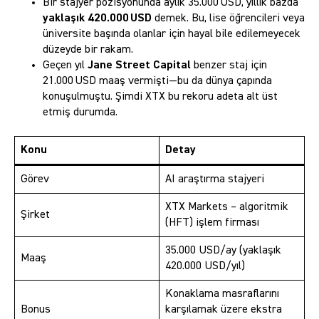
Bir stajyer pozisyonunda aylık 35.000 USD, yıllık bazda
yaklaşık 420.000 USD
demek. Bu, lise öğrencileri veya
üniversite başında olanlar için hayal bile edilemeyecek
düzeyde bir rakam.
Geçen yıl
Jane Street Capital
benzer staj için
21.000 USD maaş vermişti—bu da dünya çapında
konuşulmuştu. Şimdi XTX bu rekoru adeta alt üst
etmiş durumda.
Konu
Detay
Görev
AI araştırma stajyeri
XTX Markets – algoritmik
Şirket
(HFT) işlem firması
35.000 USD/ay (yaklaşık
Maaş
420.000 USD/yıl)
Konaklama masraflarını
Bonus
karşılamak üzere ekstra