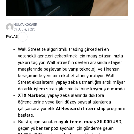
HÜLYA KOCAER
EYLÜL 4, 2025
PAYLAŞ
Wall Street’te algoritmik trading şirketleri en
yetenekli gençleri çekebilmek için maaş çıtasını hızla
yukarı taşıyor. Wall Street’in devleri arasında stajyer
maaşlarında başlayan bu yarış teknoloji ve finansın
kesişiminde yeni bir rekabet alanı yaratıyor. Wall
Street ekosistemi yapay zeka uzmanlığını artık milyar
dolarlık işlem stratejilerinin kalbine koymuş durumda.
XTX Markets
, yapay zeka alanında doktora
öğrencilerine veya ileri düzey sayısal alanlarda
çalışanlara yönelik
AI Research Internship
programı
başlattı.
Bu staj için sunulan
aylık temel maaş 35.000 USD
,
geçen yıl benzer pozisyonlar için gündeme gelen