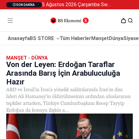
5 Ağustos 2026 Çarşamba Swan Özel 2
SON DAKIKA
Anasayfa
BS STORE
Tüm Haberler
Manşet
Dünya
Siyase
MANŞET - DÜNYA
Von der Leyen: Erdoğan Taraflar
Arasında Barış İçin Arabuluculuğa
Hazır
ABD ve İsrail’in İran’a yönelik saldırılarında İran’ın dini
lideri Ali Hamaney’in öldürülmesinin ardından uluslararası
tepkiler artarken, Türkiye Cumhurbaşkanı Recep Tayyip
Erdoğan da konuya ilişkin a...