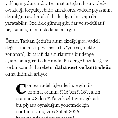
yaklaşmış durumda. Teminat artışları kısa vadede
oynaklığı törpüleyebilir; ancak orta vadede piyasanın
derinliğini azaltarak daha kırılgan bir yapı da
yaratabilir. Özellikle gümüş gibi dar ve spekülatif
piyasalar için bu risk daha belirgin.
Özetle, Tarkan Çetin’in altını çizdiği gibi, vadeli
değerli metaller piyasası artık “yön seçmekte
zorlanan”, iki tarafı da sınırlanmış bir denge
aşamasına girmiş durumda. Bu denge bozulduğunda
ise bir sonraki hareketin
daha sert ve kontrolsüz
olma ihtimali artıyor.
C
omex vadeli işlemlerinde gümüş
teminat oranını %15'ten %18'e, altın
oranını %8'den %9'a yükselttiğini açıkladı;
bu, piyasa oynaklığını yönetmek için
dördüncü artış ve 6 Şubat 2026