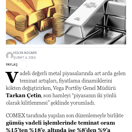
HÜLYA KOCAER
ŞUBAT 6, 2026
PAYLAŞ
V
adeli değerli metal piyasalarında art arda gelen
teminat artışları, fiyatlama dinamiklerini
kökten değiştirirken, Vega Portföy Genel Müdürü
Tarkan Çetin
, son hamleyi “piyasanın iki yönlü
olarak kilitlenmesi” şeklinde yorumladı.
COMEX tarafında yapılan son düzenlemeyle birlikte
gümüş vadeli işlemlerinde teminat oranı
%15’ten %18’e
,
altında ise %8’den %9’a