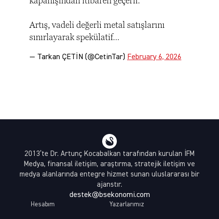
kapanışından itibaren geçerli.
Artış, vadeli değerli metal satışlarını
sınırlayarak spekülatif…
— Tarkan ÇETİN (@CetinTar)
February 6, 2026
2013’te Dr. Artunç Kocabalkan tarafından kurulan İFM
Medya, finansal iletişim, araştırma, stratejik iletişim ve
medya alanlarında entegre hizmet sunan uluslararası bir
ajanstır.
destek@bsekonomi.com
Hesabım
Yazarlarımız