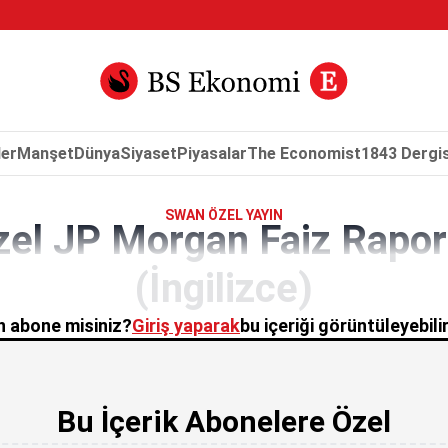
er
Manşet
Dünya
Siyaset
Piyasalar
The Economist
1843 Dergis
SWAN ÖZEL YAYIN
zel JP Morgan Faiz Rapor
(İngilizce)
 abone misiniz?
Giriş yaparak
bu içeriği görüntüleyebilir
Bu İçerik Abonelere Özel