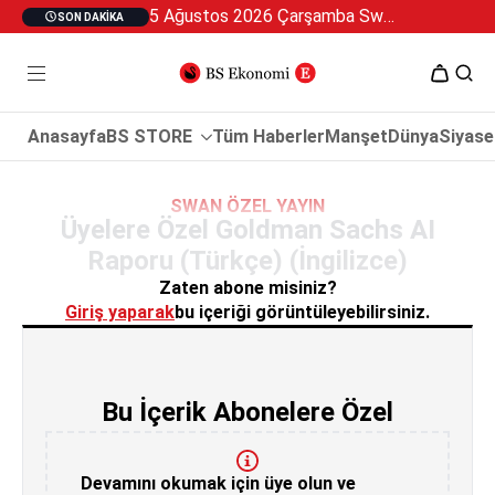
5 Ağustos 2026 Çarşamba Swan Özel 2
SON DAKIKA
Anasayfa
BS STORE
Tüm Haberler
Manşet
Dünya
Siyase
SWAN ÖZEL YAYIN
Üyelere Özel Goldman Sachs AI
Raporu (Türkçe) (İngilizce)
Zaten abone misiniz?
Giriş yaparak
bu içeriği görüntüleyebilirsiniz.
Bu İçerik Abonelere Özel
Devamını okumak için üye olun ve