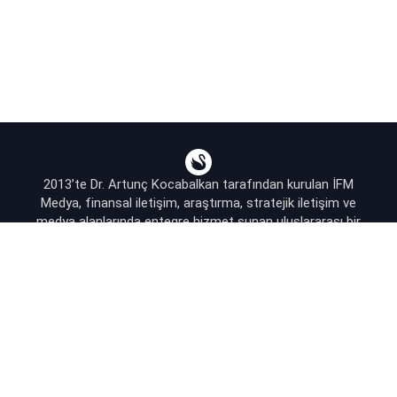
2013’te Dr. Artunç Kocabalkan tarafından kurulan İFM
Medya, finansal iletişim, araştırma, stratejik iletişim ve
medya alanlarında entegre hizmet sunan uluslararası bir
ajanstır.
destek@bsekonomi.com
Hesabım
Yazarlarımız
Sponsorluk İletişim
Kullanıcı Sözleşmesi
KVKK Aydınlatma Metni
Abonelik Planları & Hizmetler
SOSYAL MEDYADA BIZI TAKIP EDIN