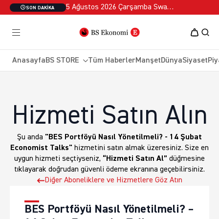
5 Ağustos 2026 Çarşamba Swan Özel 2
SON DAKIKA
Anasayfa
BS STORE
Tüm Haberler
Manşet
Dünya
Siyaset
Piy
Hizmeti Satın Alın
Şu anda
"BES Portföyü Nasıl Yönetilmeli? - 14 Şubat
Economist Talks"
hizmetini satın almak üzeresiniz. Size en
uygun hizmeti seçtiyseniz,
“Hizmeti Satın Al”
düğmesine
tıklayarak doğrudan güvenli ödeme ekranına geçebilirsiniz.
Diğer Aboneliklere ve Hizmetlere Göz Atın
BES Portföyü Nasıl Yönetilmeli? –