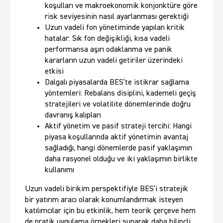
koşulları ve makroekonomik konjonktüre göre
risk seviyesinin nasıl ayarlanması gerektiği
Uzun vadeli fon yönetiminde yapılan kritik
hatalar: Sık fon değişikliği, kısa vadeli
performansa aşırı odaklanma ve panik
kararların uzun vadeli getiriler üzerindeki
etkisi
Dalgalı piyasalarda BES’te istikrar sağlama
yöntemleri: Rebalans disiplini, kademeli geçiş
stratejileri ve volatilite dönemlerinde doğru
davranış kalıpları
Aktif yönetim ve pasif strateji tercihi: Hangi
piyasa koşullarında aktif yönetimin avantaj
sağladığı, hangi dönemlerde pasif yaklaşımın
daha rasyonel olduğu ve iki yaklaşımın birlikte
kullanımı
Uzun vadeli birikim perspektifiyle BES’i stratejik
bir yatırım aracı olarak konumlandırmak isteyen
katılımcılar için bu etkinlik, hem teorik çerçeve hem
de pratik uygulama örnekleri sunarak daha bilinçli