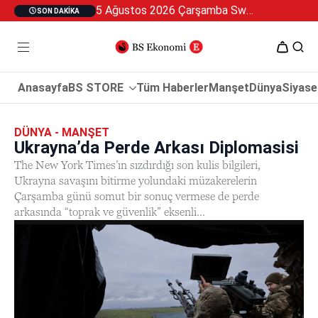
5 Ağustos 2026 Çarşamba Swan Özel 2
SON DAKIKA
Anasayfa
BS STORE
Tüm Haberler
Manşet
Dünya
Siyase
DÜNYA - MANŞET
Ukrayna’da Perde Arkası Diplomasisi
The New York Times’ın sızdırdığı son kulis bilgileri,
Ukrayna savaşını bitirme yolundaki müzakerelerin
Çarşamba günü somut bir sonuç vermese de perde
arkasında “toprak ve güvenlik” eksenli...