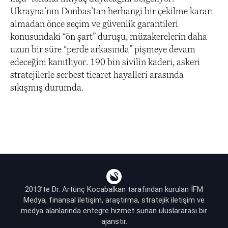
Ukrayna’nın Donbas’tan herhangi bir çekilme kararı
almadan önce seçim ve güvenlik garantileri
konusundaki “ön şart” duruşu, müzakerelerin daha
uzun bir süre “perde arkasında” pişmeye devam
edeceğini kanıtlıyor. 190 bin sivilin kaderi, askeri
stratejilerle serbest ticaret hayalleri arasında
sıkışmış durumda.
2013’te Dr. Artunç Kocabalkan tarafından kurulan İFM
Medya, finansal iletişim, araştırma, stratejik iletişim ve
medya alanlarında entegre hizmet sunan uluslararası bir
ajanstır.