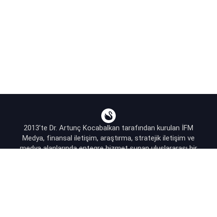
2013’te Dr. Artunç Kocabalkan tarafından kurulan İFM
Medya, finansal iletişim, araştırma, stratejik iletişim ve
medya alanlarında entegre hizmet sunan uluslararası bir
ajanstır.
destek@bsekonomi.com
Hesabım
Yazarlarımız
Sponsorluk İletişim
Kullanıcı Sözleşmesi