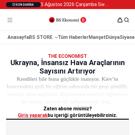
5 Ağustos 2026 Çarşamba Swan Özel 2
SON DAKIKA
Anasayfa
BS STORE
Tüm Haberler
Manşet
Dünya
Siyase
THE ECONOMIST
Ukrayna, İnsansız Hava Araçlarının
Sayısını Artırıyor
Kendileri bile buna güçlükle inanıyor. Kiev’in
kuzeyindeki gizli bir eğitim sahasında bir grup gönüllü,
insansız hava araçlarını düşürmenin temelini öğreniyor.
Bu deney, savaşın ilk haftalarındaki doğ...
Zaten abone misiniz?
Giriş yaparak
bu içeriği görüntüleyebilirsiniz.