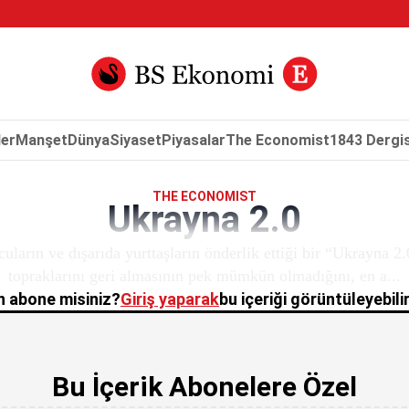
er
Manşet
Dünya
Siyaset
Piyasalar
The Economist
1843 Dergis
THE ECONOMIST
Ukrayna 2.0
uların ve dışarıda yurttaşların önderlik ettiği bir “Ukrayna 
topraklarını geri almasının pek mümkün olmadığını, en a...
 abone misiniz?
Giriş yaparak
bu içeriği görüntüleyebilir
Bu İçerik Abonelere Özel