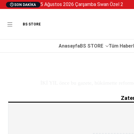
5 Ağustos 2026 Çarşamba Swan Özel 2
SON DAKIKA
BS STORE
Anasayfa
BS STORE
Tüm Haberl
İKİ YIL önce bu gazete, hükümette reformc
Zaten