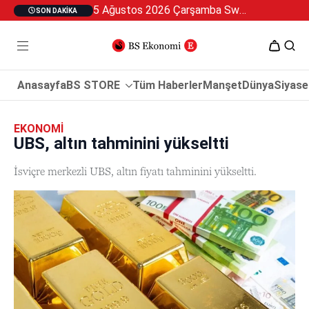
5 Ağustos 2026 Çarşamba Swan Özel 2
SON DAKIKA
Anasayfa
BS STORE
Tüm Haberler
Manşet
Dünya
Siyase
EKONOMI
UBS, altın tahminini yükseltti
İsviçre merkezli UBS, altın fiyatı tahminini yükseltti.