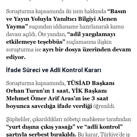
Soruşturma kapsamında iki isim hakkında
“Basın
ve Yayın Yoluyla Yanıltıcı Bilgiyi Alenen
Yayma”
suçundan iddianame hazırlanarak kamu
davası açıldı. Öte yandan,
“adil yargılamayı
etkilemeye teşebbüs”
suçlamasına ilişkin
soruşturma ise
ayrı bir dosya üzerinden devam
ediyor.
İfade Süreci ve Adli Kontrol Kararı
Soruşturma kapsamında,
TÜSİAD Başkanı
Orhan Turan’ın 1 saat, YİK Başkanı
Mehmet Ömer Arif Aras’ın ise 3 saat
boyunca savcılığa ifade verdiği
öğrenildi.
Şüpheliler, çıkarıldıkları nöbetçi mahkeme tarafından
“yurt dışına çıkış yasağı” ve “adli kontrol”
şartıyla serbest bırakıldı.
Bu karar, Türkiye’de iş