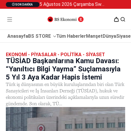
5 Ağustos 2026 Çarşamba Swan Özel 2
SON DAKIKA
Anasayfa
BS STORE
Tüm Haberler
Manşet
Dünya
Siyase
EKONOMI - PIYASALAR - POLITIKA - SIYASET
TÜSİAD Başkanlarına Kamu Davası:
“Yanıltıcı Bilgi Yayma” Suçlamasıyla
5 Yıl 3 Aya Kadar Hapis İstemi
Türk iş dünyasının en büyük kuruluşlarından biri olan Türk
Sanayicileri ve İş İnsanları Derneği (TÜSİAD), hukuk ve
ekonomi politikaları üzerindeki açıklamalarıyla uzun süredir
gündemde. Son olarak, TÜ...