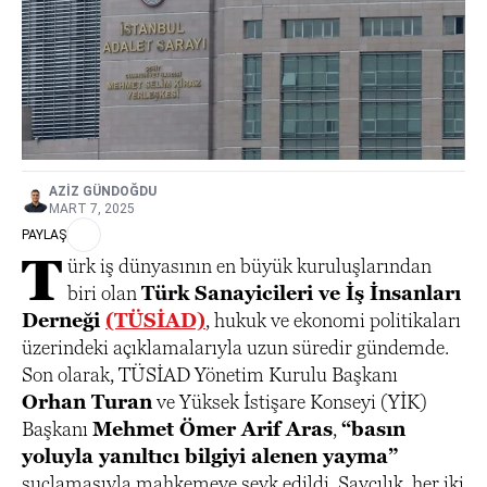
AZIZ GÜNDOĞDU
MART 7, 2025
PAYLAŞ
T
ürk iş dünyasının en büyük kuruluşlarından
biri olan
Türk Sanayicileri ve İş İnsanları
Derneği
(TÜSİAD)
, hukuk ve ekonomi politikaları
üzerindeki açıklamalarıyla uzun süredir gündemde.
Son olarak, TÜSİAD Yönetim Kurulu Başkanı
Orhan Turan
ve Yüksek İstişare Konseyi (YİK)
Başkanı
Mehmet Ömer Arif Aras
,
“basın
yoluyla yanıltıcı bilgiyi alenen yayma”
suçlamasıyla mahkemeye sevk edildi. Savcılık, her iki