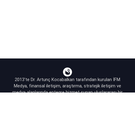
2013’te Dr. Artunç Kocabalkan tarafından kurulan İFM
Medya, finansal iletişim, araştırma, stratejik iletişim ve
medya alanlarında entegre hizmet sunan uluslararası bir
ajanstır.
destek@bsekonomi.com
Hesabım
Yazarlarımız
Sponsorluk İletişim
Kullanıcı Sözleşmesi