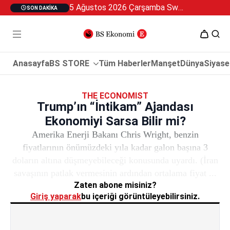
5 Ağustos 2026 Çarşamba Swan Özel 2
SON DAKIKA
Anasayfa
BS STORE
Tüm Haberler
Manşet
Dünya
Siyase
THE ECONOMIST
Trump’ın “İntikam” Ajandası
Ekonomiyi Sarsa Bilir mi?
Amerika Enerji Bakanı Chris Wright, benzin
fiyatlarının önümüzdeki yıla kadar galon başına 3
doların altına düşmeyebileceği konusunda uyardı. (İran
savaşının patlak vermesinin ardından ortalama fiyat ...
Zaten abone misiniz?
Giriş yaparak
bu içeriği görüntüleyebilirsiniz.