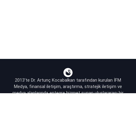
2013’te Dr. Artunç Kocabalkan tarafından kurulan İFM
Medya, finansal iletişim, araştırma, stratejik iletişim ve
medya alanlarında entegre hizmet sunan uluslararası bir
ajanstır.
destek@bsekonomi.com
Hesabım
Yazarlarımız
Sponsorluk İletişim
Kullanıcı Sözleşmesi