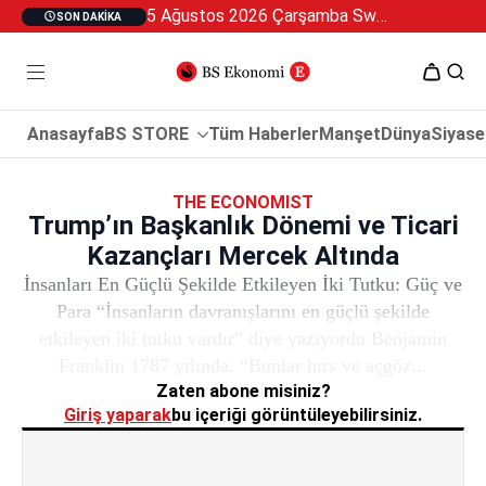
5 Ağustos 2026 Çarşamba Swan Özel 2
SON DAKIKA
Anasayfa
BS STORE
Tüm Haberler
Manşet
Dünya
Siyase
THE ECONOMIST
Trump’ın Başkanlık Dönemi ve Ticari
Kazançları Mercek Altında
İnsanları En Güçlü Şekilde Etkileyen İki Tutku: Güç ve
Para “İnsanların davranışlarını en güçlü şekilde
etkileyen iki tutku vardır” diye yazıyordu Benjamin
Franklin 1787 yılında. “Bunlar hırs ve açgöz...
Zaten abone misiniz?
Giriş yaparak
bu içeriği görüntüleyebilirsiniz.