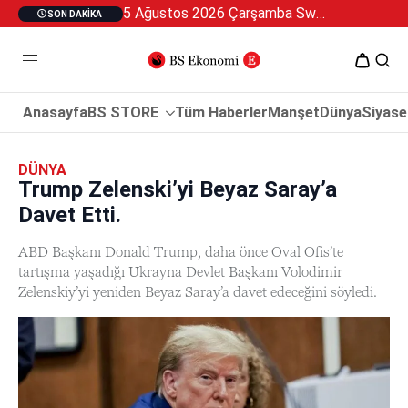
5 Ağustos 2026 Çarşamba Swan Özel 2
SON DAKIKA
Anasayfa
BS STORE
Tüm Haberler
Manşet
Dünya
Siyase
DÜNYA
Trump Zelenski’yi Beyaz Saray’a
Davet Etti.
ABD Başkanı Donald Trump, daha önce Oval Ofis’te
tartışma yaşadığı Ukrayna Devlet Başkanı Volodimir
Zelenskiy’yi yeniden Beyaz Saray’a davet edeceğini söyledi.