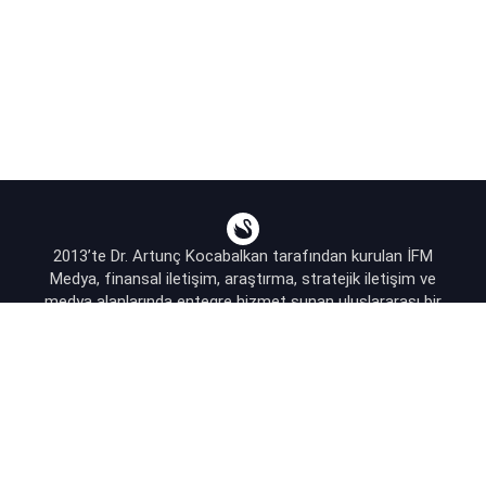
2013’te Dr. Artunç Kocabalkan tarafından kurulan İFM
Medya, finansal iletişim, araştırma, stratejik iletişim ve
medya alanlarında entegre hizmet sunan uluslararası bir
ajanstır.
destek@bsekonomi.com
Hesabım
Yazarlarımız
Sponsorluk İletişim
Kullanıcı Sözleşmesi
KVKK Aydınlatma Metni
Abonelik Planları & Hizmetler