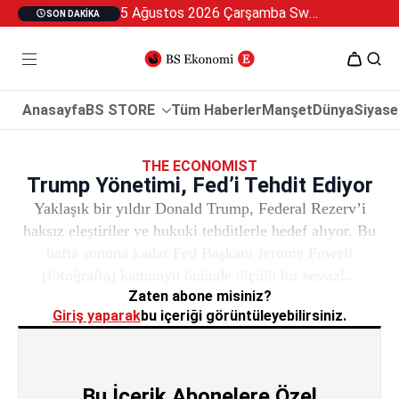
5 Ağustos 2026 Çarşamba Swan Özel 2
SON DAKIKA
Anasayfa
BS STORE
Tüm Haberler
Manşet
Dünya
Siyase
THE ECONOMIST
Trump Yönetimi, Fed’i Tehdit Ediyor
Yaklaşık bir yıldır Donald Trump, Federal Rezerv’i
haksız eleştiriler ve hukuki tehditlerle hedef alıyor. Bu
hafta sonuna kadar Fed Başkanı Jerome Powell
(fotoğrafta) kamuoyu önünde ölçülü bir sessizl...
Zaten abone misiniz?
Giriş yaparak
bu içeriği görüntüleyebilirsiniz.
Bu İçerik Abonelere Özel