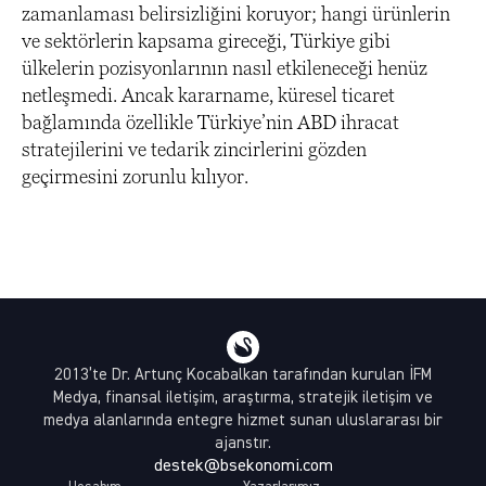
zamanlaması belirsizliğini koruyor; hangi ürünlerin
ve sektörlerin kapsama gireceği, Türkiye gibi
ülkelerin pozisyonlarının nasıl etkileneceği henüz
netleşmedi. Ancak kararname, küresel ticaret
bağlamında özellikle Türkiye’nin ABD ihracat
stratejilerini ve tedarik zincirlerini gözden
geçirmesini zorunlu kılıyor.
2013’te Dr. Artunç Kocabalkan tarafından kurulan İFM
Medya, finansal iletişim, araştırma, stratejik iletişim ve
medya alanlarında entegre hizmet sunan uluslararası bir
ajanstır.
destek@bsekonomi.com