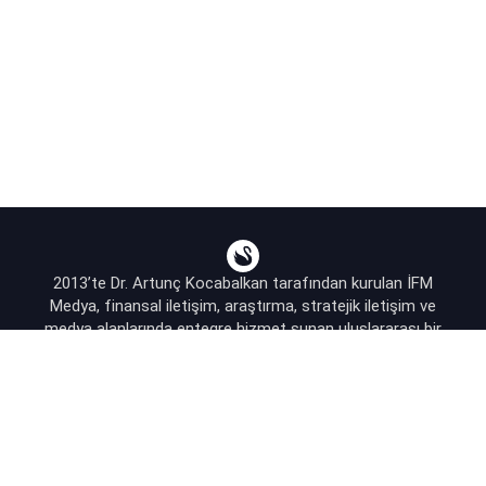
2013’te Dr. Artunç Kocabalkan tarafından kurulan İFM
Medya, finansal iletişim, araştırma, stratejik iletişim ve
medya alanlarında entegre hizmet sunan uluslararası bir
ajanstır.
destek@bsekonomi.com
Hesabım
Yazarlarımız
Sponsorluk İletişim
Kullanıcı Sözleşmesi