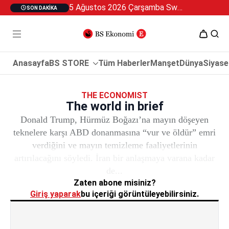
5 Ağustos 2026 Çarşamba Swan Özel 2
SON DAKIKA
Anasayfa
BS STORE
Tüm Haberler
Manşet
Dünya
Siyase
THE ECONOMIST
The world in brief
Donald Trump, Hürmüz Boğazı’na mayın döşeyen
teknelere karşı ABD donanmasına “vur ve öldür” emri
verdiğini ve mayın temizleme faaliyetlerinin
artırılacağını söyledi. İran bir anlaşmaya varana kadar
de...
Zaten abone misiniz?
Giriş yaparak
bu içeriği görüntüleyebilirsiniz.