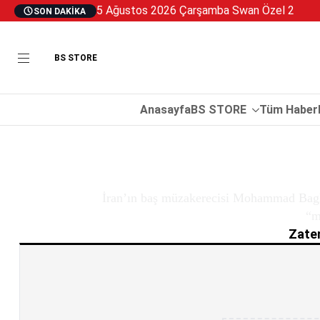
5 Ağustos 2026 Çarşamba Swan Özel 2
SON DAKIKA
BS STORE
Anasayfa
BS STORE
Tüm Haberl
İran’ın baş müzakerecisi Mohammad Baghe
“m
Zaten