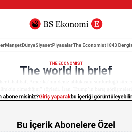
er
Manşet
Dünya
Siyaset
Piyasalar
The Economist
1843 Dergis
THE ECONOMIST
The world in brief
r Ghalibaf, Amerika’nın deniz ablukasını sürdürdüğü sürece
ümkün olmadığını” söyledi. İran, Trump’ın barış görüşmeleri 
 abone misiniz?
Giriş yaparak
bu içeriği görüntüleyebilir
Bu İçerik Abonelere Özel