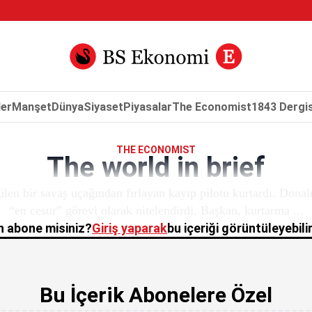
er
Manşet
Dünya
Siyaset
Piyasalar
The Economist
1843 Dergis
THE ECONOMIST
The world in brief
len bir savaş uçağından fırlayan kayıp pilotu kurtardı. Dona
“en cesur” görevi olarak nitelendirdi. Başkan, kurtarma ...
 abone misiniz?
Giriş yaparak
bu içeriği görüntüleyebilir
Bu İçerik Abonelere Özel