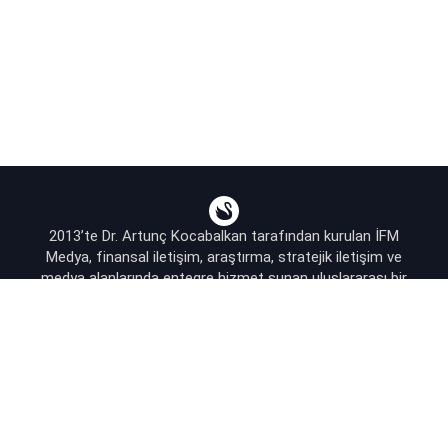
2013’te Dr. Artunç Kocabalkan tarafından kurulan İFM
Medya, finansal iletişim, araştırma, stratejik iletişim ve
medya alanlarında entegre hizmet sunan uluslararası bir
ajanstır.
destek@bsekonomi.com
Hesabım
Yazarlarımız
Sponsorluk İletişim
Kullanıcı Sözleşmesi
KVKK Aydınlatma Metni
Abonelik Planları & Hizmetler