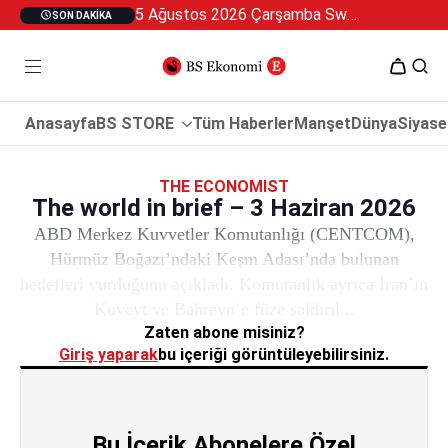
5 Ağustos 2026 Çarşamba Swan Özel 2
SON DAKIKA
Anasayfa
BS STORE
Tüm Haberler
Manşet
Dünya
Siyase
THE ECONOMIST
The world in brief – 3 Haziran 2026
ABD Merkez Kuvvetler Komutanlığı (CENTCOM),
Hürmüz Boğazı’ndaki Keşm Adası’nda bulunan
hedefleri vurduğunu açıkladı. Komutanlık ayrıca İran’ın
Kuveyt ve Bahreyn’e füze saldırıl...
Zaten abone misiniz?
Giriş yaparak
bu içeriği görüntüleyebilirsiniz.
Bu İçerik Abonelere Özel