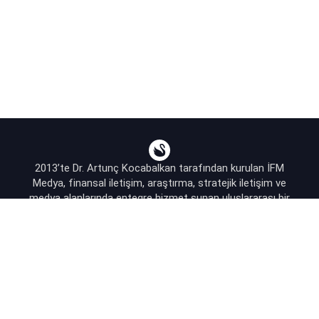
2013’te Dr. Artunç Kocabalkan tarafından kurulan İFM
Medya, finansal iletişim, araştırma, stratejik iletişim ve
medya alanlarında entegre hizmet sunan uluslararası bir
ajanstır.
destek@bsekonomi.com
Hesabım
Yazarlarımız
Sponsorluk İletişim
Kullanıcı Sözleşmesi
KVKK Aydınlatma Metni
Abonelik Planları & Hizmetler