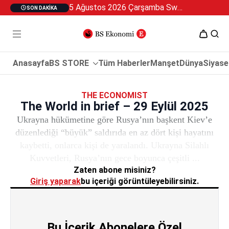
5 Ağustos 2026 Çarşamba Swan Özel 2
SON DAKIKA
Anasayfa
BS STORE
Tüm Haberler
Manşet
Dünya
Siyase
THE ECONOMIST
The World in brief – 29 Eylül 2025
Ukrayna hükümetine göre Rusya’nın başkent Kiev’e
düzenlediği “büyük” saldırıda en az dört kişi hayatını
kaybetti, onlarca kişi de yaralandı. Ukrayna Silahlı
Kuvvetleri, Rusya’nın gece boyunca çeşitli ...
Zaten abone misiniz?
Giriş yaparak
bu içeriği görüntüleyebilirsiniz.
Bu İçerik Abonelere Özel