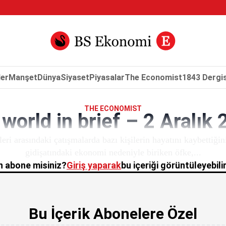
er
Manşet
Dünya
Siyaset
Piyasalar
The Economist
1843 Dergis
THE ECONOMIST
world in brief – 2 Aralık
eri arasındaki çatışmalarda bazı kişilerin hayatını kaybettiğin
gidişatındaki ekonomi nedeniyle biriken öfke,...
 abone misiniz?
Giriş yaparak
bu içeriği görüntüleyebilir
Bu İçerik Abonelere Özel