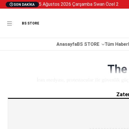
5 Ağustos 2026 Çarşamba Swan Özel 2
SON DAKIKA
BS STORE
Anasayfa
BS STORE
Tüm Haberl
The 
İran medyası, protestocular ile güvenlik güçl
Zaten