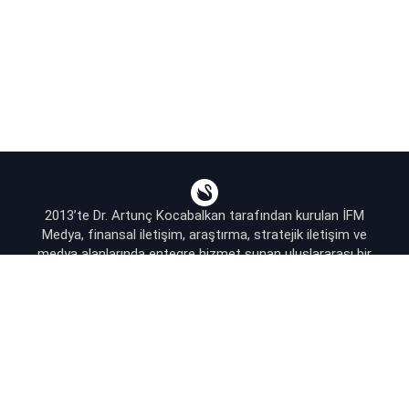
2013’te Dr. Artunç Kocabalkan tarafından kurulan İFM
Medya, finansal iletişim, araştırma, stratejik iletişim ve
medya alanlarında entegre hizmet sunan uluslararası bir
ajanstır.
destek@bsekonomi.com
Hesabım
Yazarlarımız
Sponsorluk İletişim
Kullanıcı Sözleşmesi
KVKK Aydınlatma Metni
Abonelik Planları & Hizmetler