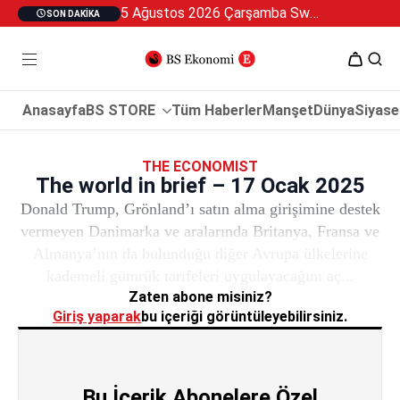
5 Ağustos 2026 Çarşamba Swan Özel 2
SON DAKIKA
Anasayfa
BS STORE
Tüm Haberler
Manşet
Dünya
Siyase
THE ECONOMIST
The world in brief – 17 Ocak 2025
Donald Trump, Grönland’ı satın alma girişimine destek
vermeyen Danimarka ve aralarında Britanya, Fransa ve
Almanya’nın da bulunduğu diğer Avrupa ülkelerine
kademeli gümrük tarifeleri uygulayacağını aç...
Zaten abone misiniz?
Giriş yaparak
bu içeriği görüntüleyebilirsiniz.
Bu İçerik Abonelere Özel