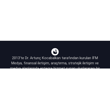
2013’te Dr. Artunç Kocabalkan tarafından kurulan İFM
Medya, finansal iletişim, araştırma, stratejik iletişim ve
medya alanlarında entegre hizmet sunan uluslararası bir
ajanstır.
destek@bsekonomi.com
Hesabım
Yazarlarımız
Sponsorluk İletişim
Kullanıcı Sözleşmesi
KVKK Aydınlatma Metni
Abonelik Planları & Hizmetler