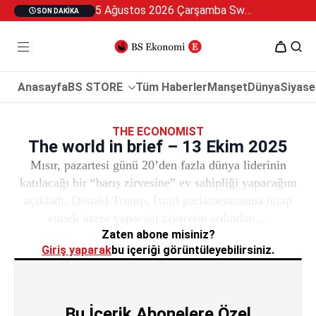
5 Ağustos 2026 Çarşamba Swan Özel 2
SON DAKIKA
Anasayfa
BS STORE
Tüm Haberler
Manşet
Dünya
Siyase
THE ECONOMIST
The world in brief – 13 Ekim 2025
Mısır, pazartesi günü 20’den fazla dünya liderinin
katılacağı bir “barış zirvesine” ev sahipliği yapacağını
açıkladı. Donald Trump, İsrail parlamentosuna hitap
etmek üzere yapacağı ziyaretin ardından ...
Zaten abone misiniz?
Giriş yaparak
bu içeriği görüntüleyebilirsiniz.
Bu İçerik Abonelere Özel