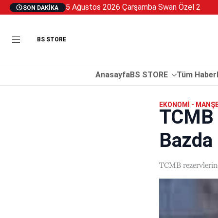
5 Ağustos 2026 Çarşamba Swan Özel 2
SON DAKIKA
BS STORE
Anasayfa
BS STORE
Tüm Haberl
EKONOMI - MANŞ
TCMB R
Bazda 
TCMB rezervlerind