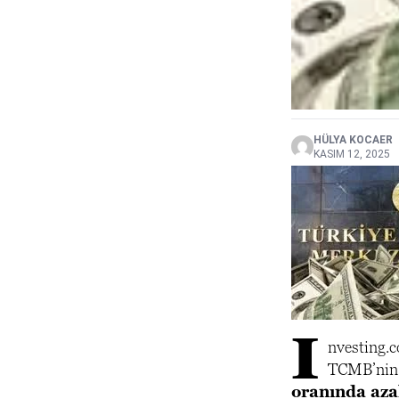
HÜLYA KOCAER
KASIM 12, 2025
I
nvesting.
TCMB’nin y
oranında aza