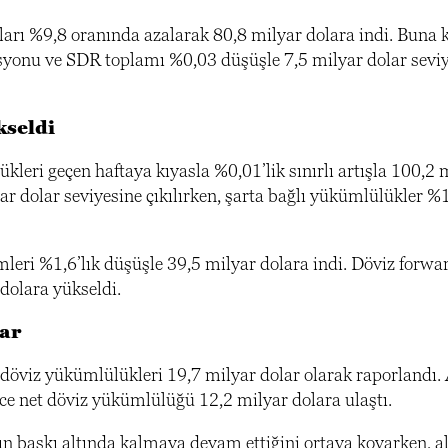
ıkları %9,8 oranında azalarak 80,8 milyar dolara indi. Buna 
zisyonu ve SDR toplamı %0,03 düşüşle 7,5 milyar dolar sevi
kseldi
ri geçen haftaya kıyasla %0,01’lik sınırlı artışla 100,2 
r dolar seviyesine çıkılırken, şarta bağlı yükümlülükler %
leri %1,6’lık düşüşle 39,5 milyar dolara indi. Döviz forwar
dolara yükseldi.
lar
viz yükümlülükleri 19,7 milyar dolar olarak raporlandı. 
ece net döviz yükümlülüğü 12,2 milyar dolara ulaştı.
n baskı altında kalmaya devam ettiğini ortaya koyarken, al