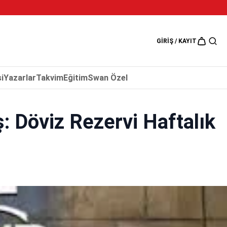
5 Ağustos 202
GIRIŞ / KAYIT
i
Yazarlar
Takvim
Eğitim
Swan Özel
 Döviz Rezervi Haftalık