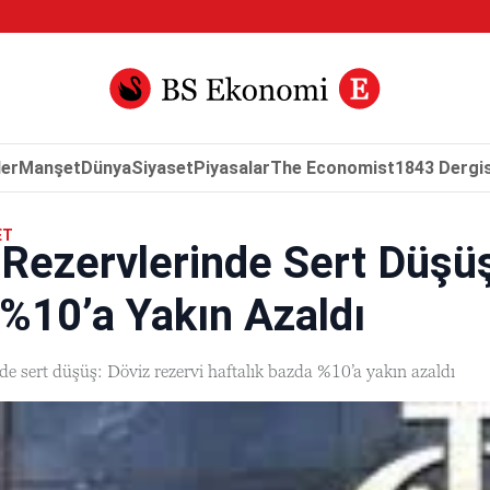
er
Manşet
Dünya
Siyaset
Piyasalar
The Economist
1843 Dergis
ET
ezervlerinde Sert Düşüş:
%10’a Yakın Azaldı
e sert düşüş: Döviz rezervi haftalık bazda %10’a yakın azaldı