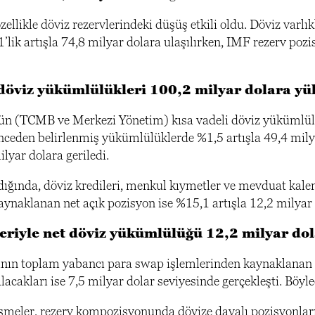
ellikle döviz rezervlerindeki düşüş etkili oldu. Döviz varl
1’lik artışla 74,8 milyar dolara ulaşılırken, IMF rezerv po
 döviz yükümlülükleri 100,2 milyar dolara yü
 (TCMB ve Merkezi Yönetim) kısa vadeli döviz yükümlülükle
Önceden belirlenmiş yükümlülüklerde %1,5 artışla 49,4 milya
lyar dolara geriledi.
dığında, döviz kredileri, menkul kıymetler ve mevduat kalem
aynaklanan net açık pozisyon ise %15,1 artışla 12,2 milyar 
eriyle net döviz yükümlülüğü 12,2 milyar do
ın toplam yabancı para swap işlemlerinden kaynaklanan dö
lacakları ise 7,5 milyar dolar seviyesinde gerçekleşti. Böyl
şmeler, rezerv kompozisyonunda dövize dayalı pozisyonları