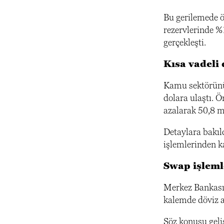
Bu gerilemede öz
rezervlerinde %
gerçekleşti.
Kısa vadeli
Kamu sektörünün
dolara ulaştı. 
azalarak 50,8 mi
Detaylara bakıl
işlemlerinden k
Swap işleml
Merkez Bankasın
kalemde döviz a
Söz konusu geli