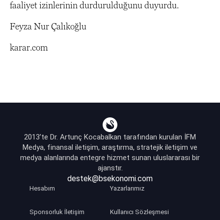
faaliyet izinlerinin durdurulduğunu duyurdu.
Feyza Nur Çalıkoğlu
karar.com
2013’te Dr. Artunç Kocabalkan tarafından kurulan İFM
Medya, finansal iletişim, araştırma, stratejik iletişim ve
medya alanlarında entegre hizmet sunan uluslararası bir
ajanstır.
destek@bsekonomi.com
Hesabım
Yazarlarımız
Sponsorluk İletişim
Kullanıcı Sözleşmesi