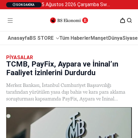
5 Ağustos 2026 Çarşamba Swan Özel 2
SON DAKIKA
Anasayfa
BS STORE
Tüm Haberler
Manşet
Dünya
Siyase
PIYASALAR
TCMB, PayFix, Aypara ve İninal’ın
Faaliyet İzinlerini Durdurdu
Merkez Bankası, İstanbul Cumhuriyet Başsavcılığı
tarafından yürütülen yasa dışı bahis ve kara para aklama
soruşturması kapsamında PayFix, Aypara ve İninal…