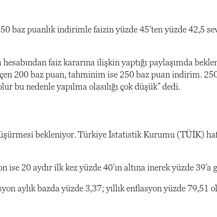
250 baz puanlık indirimle faizin yüzde 45’ten yüzde 42,5 se
esabından faiz kararına ilişkin yaptığı paylaşımda beklen
eçen 200 baz puan, tahminim ise 250 baz puan indirim. 250
olur bu nedenle yapılma olasılığı çok düşük” dedi.
düşürmesi bekleniyor. Türkiye İstatistik Kurumu (TÜİK) ha
 ise 20 aydır ilk kez yüzde 40’ın altına inerek yüzde 39’a g
on aylık bazda yüzde 3,37; yıllık enflasyon yüzde 79,51 o