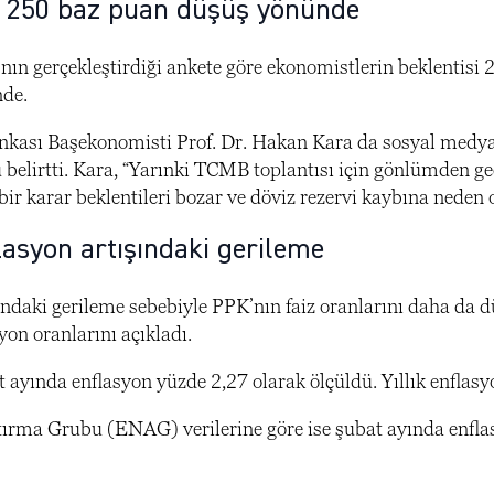
r 250 baz puan düşüş yönünde
nın gerçekleştirdiği ankete göre ekonomistlerin beklentisi 
nde.
kası Başekonomisti Prof. Dr. Hakan Kara da sosyal medya h
belirtti. Kara, “Yarınki TCMB toplantısı için gönlümden g
ir karar beklentileri bozar ve döviz rezervi kaybına neden 
lasyon artışındaki gerileme
ındaki gerileme sebebiyle PPK’nın faiz oranlarını daha da 
yon oranlarını açıkladı.
ayında enflasyon yüzde 2,27 olarak ölçüldü. Yıllık enflasyon
ırma Grubu (ENAG) verilerine göre ise şubat ayında enflasy