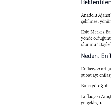
Beklentile
Anadolu Ajansı’
çekilmesi yönü
Eski Merkez Ban
yönde olduğunu 
olur mu? Böyle b
Neden: Enf
Enflasyon artış
şubat ayı enflas
Buna göre Şubat 
Enflasyon Araşt
gerçekleşti.