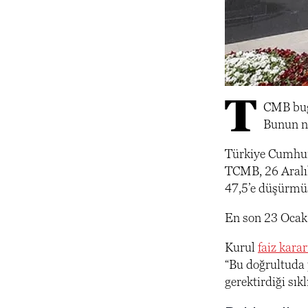
T
CMB bugü
Bunun ne
Türkiye Cumhur
TCMB, 26 Aralık
47,5’e düşürmü
En son 23 Ocak’
Kurul
faiz karar
“Bu doğrultuda 
gerektirdiği sıkl