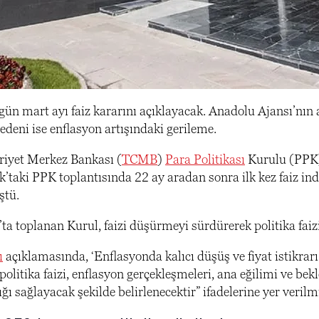
n mart ayı faiz kararını açıklayacak. Anadolu Ajansı’nın an
deni ise enflasyon artışındaki gerileme.
iyet Merkez Bankası (
TCMB
)
Para Politikası
Kurulu (PPK)
’taki PPK toplantısında 22 ay aradan sonra ilk kez faiz ind
ştü.
ta toplanan Kurul, faizi düşürmeyi sürdürerek politika faiz
ı
açıklamasında, ‘Enflasyonda kalıcı düşüş ve fiyat istikrar
politika faizi, enflasyon gerçekleşmeleri, ana eğilimi ve b
ığı sağlayacak şekilde belirlenecektir” ifadelerine yer verilmi