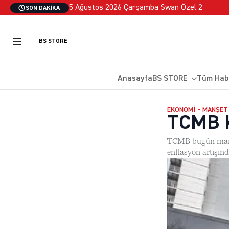
5 Ağustos 2026 Çarşamba Swan Özel 2
SON DAKIKA
BS STORE
Anasayfa
BS STORE
Tüm Hab
EKONOMI - MANŞET 
TCMB K
TCMB bugün mart a
enflasyon artışınd