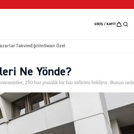
5 Ağustos 2026
GIRIŞ / KAYIT
azarlar
Takvim
Eğitim
Swan Özel
leri Ne Yönde?
nomistler, 250 baz puanlık bir faiz indirimi bekliyor. Bunun nede