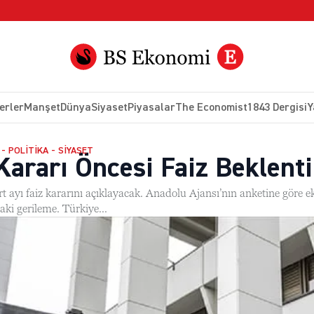
erler
Manşet
Dünya
Siyaset
Piyasalar
The Economist
1843 Dergisi
Y
- POLITIKA - SIYASET
ararı Öncesi Faiz Beklenti
yı faiz kararını açıklayacak. Anadolu Ajansı’nın anketine göre eko
aki gerileme. Türkiye...