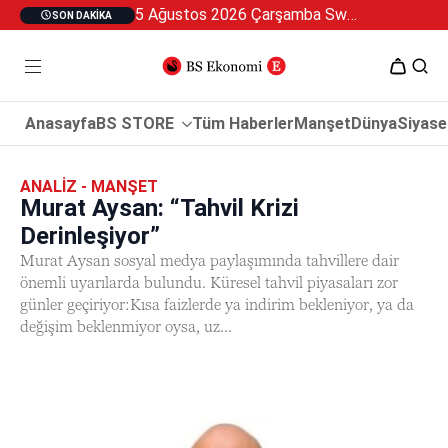
5 Ağustos 2026 Çarşamba Swan Özel 2
SON DAKIKA
Anasayfa
BS STORE
Tüm Haberler
Manşet
Dünya
Siyase
ANALIZ - MANŞET
Murat Aysan: “Tahvil Krizi
Derinleşiyor”
Murat Aysan sosyal medya paylaşımında tahvillere dair
önemli uyarılarda bulundu. Küresel tahvil piyasaları zor
günler geçiriyor:Kısa faizlerde ya indirim bekleniyor, ya da
değişim beklenmiyor oysa, uz...