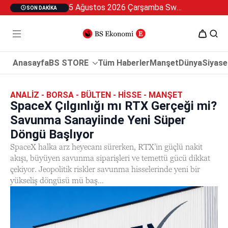
5 Ağustos 2026 Çarşamba Swan Özel 2
SON DAKIKA
Anasayfa
BS STORE
Tüm Haberler
Manşet
Dünya
Siyase
ANALIZ - BORSA - BÜLTEN - HISSE - MANŞET
SpaceX Çılgınlığı mı RTX Gerçeği mi?
Savunma Sanayiinde Yeni Süper
Döngü Başlıyor
SpaceX halka arz heyecanı sürerken, RTX’in güçlü nakit
akışı, büyüyen savunma siparişleri ve temettü gücü dikkat
çekiyor. Jeopolitik riskler savunma hisselerinde yeni bir
yükseliş döngüsü mü baş...