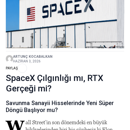
ARTUNÇ KOCABALKAN
HAZIRAN 3, 2026
PAYLAŞ
SpaceX Çılgınlığı mı, RTX
Gerçeği mi?
Savunma Sanayii Hisselerinde Yeni Süper
Döngü Başlıyor mu?
W
all Street’in son dönemdeki en büyük
hikâyelerinden biri hiç şüphesiz ki Elon