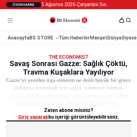
5 Ağustos 2026 Çarşamba Swan Özel 2
SON DAKIKA
Anasayfa
BS STORE
Tüm Haberler
Manşet
Dünya
Siyase
THE ECONOMIST
Savaş Sonrası Gazze: Sağlık Çöktü,
Travma Kuşaklara Yayılıyor
Gazze’yi yeniden inşa etmenin ne denli büyük bir görev
olduğunu kavramak için sağlık sistemine bakmak
yeterli. Binalarından sağlık çalışanlarına kadar sistem
paramparça durumda. Birleşmiş Milletler’in...
Zaten abone misiniz?
Giriş yaparak
bu içeriği görüntüleyebilirsiniz.