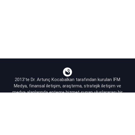
2013’te Dr. Artunç Kocabalkan tarafından kurulan İFM
Medya, finansal iletişim, araştırma, stratejik iletişim ve
medya alanlarında entegre hizmet sunan uluslararası bir
ajanstır.
destek@bsekonomi.com
Hesabım
Yazarlarımız
Sponsorluk İletişim
Kullanıcı Sözleşmesi