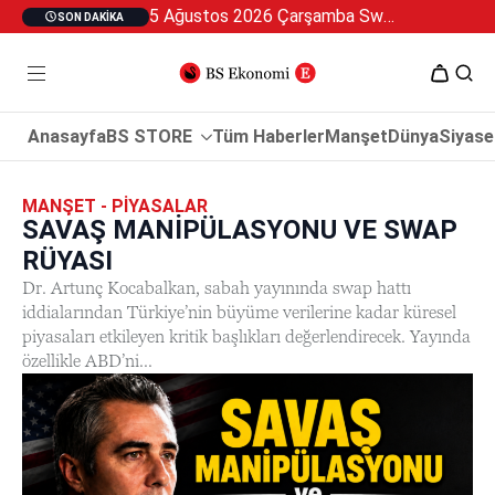
5 Ağustos 2026 Çarşamba Swan Özel 2
SON DAKIKA
Anasayfa
BS STORE
Tüm Haberler
Manşet
Dünya
Siyase
MANŞET - PIYASALAR
SAVAŞ MANİPÜLASYONU VE SWAP
RÜYASI
Dr. Artunç Kocabalkan, sabah yayınında swap hattı
iddialarından Türkiye’nin büyüme verilerine kadar küresel
piyasaları etkileyen kritik başlıkları değerlendirecek. Yayında
özellikle ABD’ni...