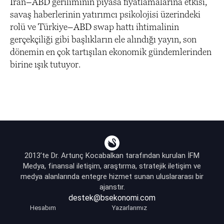
İran–ABD geriliminin piyasa fiyatlamalarına etkisi,
savaş haberlerinin yatırımcı psikolojisi üzerindeki
rolü ve Türkiye–ABD swap hattı ihtimalinin
gerçekçiliği gibi başlıkların ele alındığı yayın, son
dönemin en çok tartışılan ekonomik gündemlerinden
birine ışık tutuyor.
2013’te Dr. Artunç Kocabalkan tarafından kurulan İFM
Medya, finansal iletişim, araştırma, stratejik iletişim ve
medya alanlarında entegre hizmet sunan uluslararası bir
ajanstır.
destek@bsekonomi.com
Hesabım
Yazarlarımız