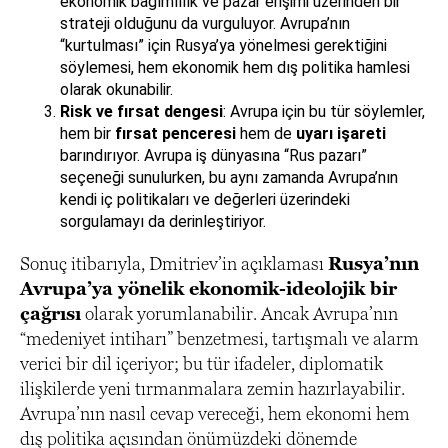
ekonomik bağımlılık ve pazar erişimi üzerinden bir
strateji olduğunu da vurguluyor. Avrupa’nın
“kurtulması” için Rusya’ya yönelmesi gerektiğini
söylemesi, hem ekonomik hem dış politika hamlesi
olarak okunabilir.
Risk ve fırsat dengesi
: Avrupa için bu tür söylemler,
hem bir
fırsat penceresi
hem de
uyarı işareti
barındırıyor. Avrupa iş dünyasına “Rus pazarı”
seçeneği sunulurken, bu aynı zamanda Avrupa’nın
kendi iç politikaları ve değerleri üzerindeki
sorgulamayı da derinleştiriyor.
Sonuç itibarıyla, Dmitriev’in açıklaması
Rusya’nın
Avrupa’ya yönelik ekonomik-ideolojik bir
çağrısı
olarak yorumlanabilir. Ancak Avrupa’nın
“medeniyet intiharı” benzetmesi, tartışmalı ve alarm
verici bir dil içeriyor; bu tür ifadeler, diplomatik
ilişkilerde yeni tırmanmalara zemin hazırlayabilir.
Avrupa’nın nasıl cevap vereceği, hem ekonomi hem
dış politika açısından önümüzdeki dönemde