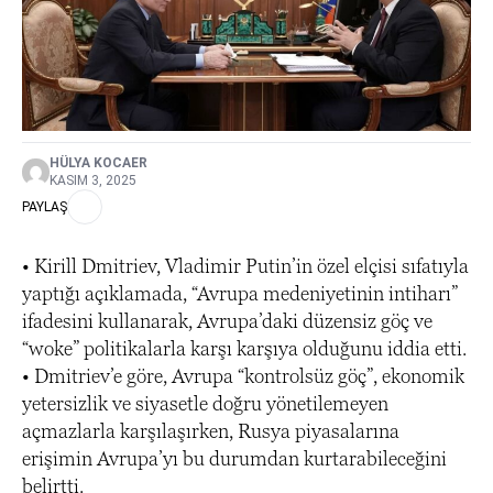
HÜLYA KOCAER
KASIM 3, 2025
PAYLAŞ
• Kirill Dmitriev, Vladimir Putin’in özel elçisi sıfatıyla
yaptığı açıklamada, “Avrupa medeniyetinin intiharı”
ifadesini kullanarak, Avrupa’daki düzensiz göç ve
“woke” politikalarla karşı karşıya olduğunu iddia etti.
• Dmitriev’e göre, Avrupa “kontrolsüz göç”, ekonomik
yetersizlik ve siyasetle doğru yönetilemeyen
açmazlarla karşılaşırken, Rusya piyasalarına
erişimin Avrupa’yı bu durumdan kurtarabileceğini
belirtti.