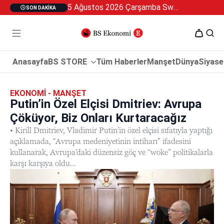
5 Ağustos 2026 Çarşamba Swan Özel 2
SON DAKIKA
Anasayfa
BS STORE
Tüm Haberler
Manşet
Dünya
Siyase
EKONOMI - MANŞET
Putin’in Özel Elçisi Dmitriev: Avrupa
Çöküyor, Biz Onları Kurtaracağız
• Kirill Dmitriev, Vladimir Putin’in özel elçisi sıfatıyla yaptığı
açıklamada, “Avrupa medeniyetinin intiharı” ifadesini
kullanarak, Avrupa’daki düzensiz göç ve “woke” politikalarla
karşı karşıya oldu...