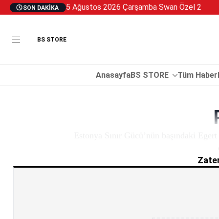
5 Ağustos 2026 Çarşamba Swan Özel 2
SON DAKIKA
BS STORE
Anasayfa
BS STORE
Tüm Haberl
Estonya Sınır Gücü’nün başındaki Egert 
Zaten