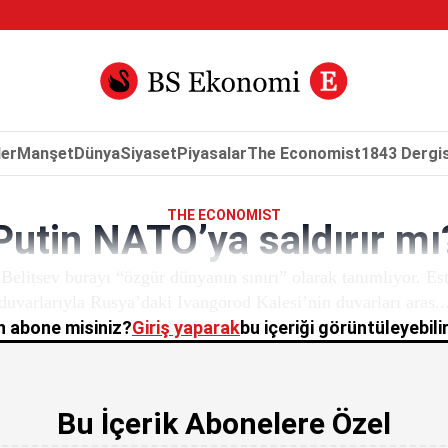
er
Manşet
Dünya
Siyaset
Piyasalar
The Economist
1843 Dergis
THE ECONOMIST
Putin NATO’ya saldırır mı
Belitsev burayı “özgür dünyanın sınırı” olarak tanımlıyor. Es
duvarlarıyla Rusya’daki Ivangorod Kalesi’nin duvarları aras..
 abone misiniz?
Giriş yaparak
bu içeriği görüntüleyebilir
Bu İçerik Abonelere Özel