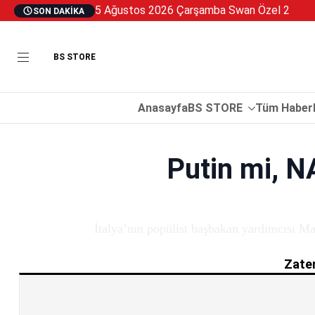
5 Ağustos 2026 Çarşamba Swan Özel 2
SON DAKIKA
BS STORE
Anasayfa
BS STORE
Tüm Haberl
Putin mi, N
İtalya’nın popülist başbakan yardımcısı Mat
Zaten