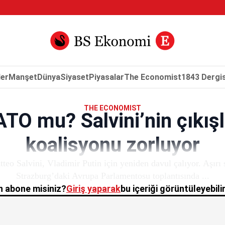
er
Manşet
Dünya
Siyaset
Piyasalar
The Economist
1843 Dergis
THE ECONOMIST
ATO mu? Salvini’nin çıkış
koalisyonu zorluyor
teo Salvini, Vladimir Putin için yeniden davul çalıyor. Aşırı s
Strazburg’daki Avrupa Parlamentosu toplantısında ...
 abone misiniz?
Giriş yaparak
bu içeriği görüntüleyebilir