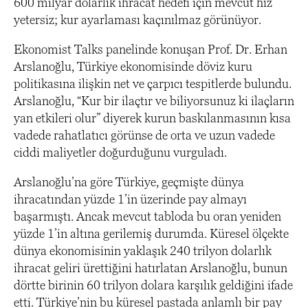
600 milyar dolarlık ihracat hedefi için mevcut hız
yetersiz; kur ayarlaması kaçınılmaz görünüyor.
Ekonomist Talks panelinde konuşan Prof. Dr. Erhan
Arslanoğlu, Türkiye ekonomisinde döviz kuru
politikasına ilişkin net ve çarpıcı tespitlerde bulundu.
Arslanoğlu, “Kur bir ilaçtır ve biliyorsunuz ki ilaçların
yan etkileri olur” diyerek kurun baskılanmasının kısa
vadede rahatlatıcı görünse de orta ve uzun vadede
ciddi maliyetler doğurduğunu vurguladı.
Arslanoğlu’na göre Türkiye, geçmişte dünya
ihracatından yüzde 1’in üzerinde pay almayı
başarmıştı. Ancak mevcut tabloda bu oran yeniden
yüzde 1’in altına gerilemiş durumda. Küresel ölçekte
dünya ekonomisinin yaklaşık 240 trilyon dolarlık
ihracat geliri ürettiğini hatırlatan Arslanoğlu, bunun
dörtte birinin 60 trilyon dolara karşılık geldiğini ifade
etti. Türkiye’nin bu küresel pastada anlamlı bir pay