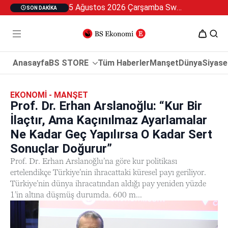
5 Ağustos 2026 Çarşamba Swan Özel 2
SON DAKIKA
Anasayfa
BS STORE
Tüm Haberler
Manşet
Dünya
Siyase
EKONOMI - MANŞET
Prof. Dr. Erhan Arslanoğlu: “Kur Bir
İlaçtır, Ama Kaçınılmaz Ayarlamalar
Ne Kadar Geç Yapılırsa O Kadar Sert
Sonuçlar Doğurur”
Prof. Dr. Erhan Arslanoğlu’na göre kur politikası
ertelendikçe Türkiye’nin ihracattaki küresel payı geriliyor.
Türkiye’nin dünya ihracatından aldığı pay yeniden yüzde
1’in altına düşmüş durumda. 600 m...