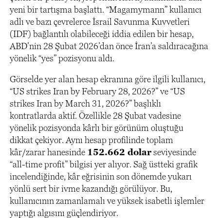
yeni bir tartışma başlattı. “Magamymann” kullanıcı
adlı ve bazı çevrelerce İsrail Savunma Kuvvetleri
(IDF) bağlantılı olabileceği iddia edilen bir hesap,
ABD’nin 28 Şubat 2026’dan önce İran’a saldıracağına
yönelik “yes” pozisyonu aldı.
Görselde yer alan hesap ekranına göre ilgili kullanıcı,
“US strikes Iran by February 28, 2026?” ve “US
strikes Iran by March 31, 2026?” başlıklı
kontratlarda aktif. Özellikle 28 Şubat vadesine
yönelik pozisyonda kârlı bir görünüm oluştuğu
dikkat çekiyor. Aynı hesap profilinde toplam
kâr/zarar hanesinde
152.662 dolar
seviyesinde
“all-time profit” bilgisi yer alıyor. Sağ üstteki grafik
incelendiğinde, kâr eğrisinin son dönemde yukarı
yönlü sert bir ivme kazandığı görülüyor. Bu,
kullanıcının zamanlamalı ve yüksek isabetli işlemler
yaptığı algısını güçlendiriyor.