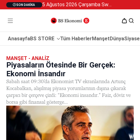
5 Ağustos 2026 Çarşamba Swan Özel 2
SON DAKIKA
Anasayfa
BS STORE
Tüm Haberler
Manşet
Dünya
Siyase
MANŞET - ANALIZ
Piyasaların Ötesinde Bir Gerçek:
Ekonomi İnsandır
Sabah saat 09:30’da Ekonomist TV ekranlarında Artunç
Kocabalkan, alışılmış piyasa yorumlarının dışına çıkarak
çarpıcı bir çerçeve çizdi: “Ekonomi insandır.” Faiz, döviz ve
borsa gibi finansal gösterge...