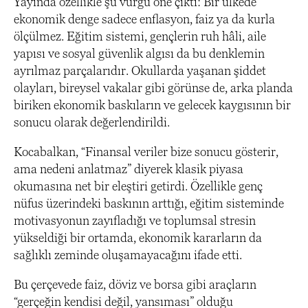
Yayında özellikle şu vurgu öne çıktı: Bir ülkede
ekonomik denge sadece enflasyon, faiz ya da kurla
ölçülmez. Eğitim sistemi, gençlerin ruh hâli, aile
yapısı ve sosyal güvenlik algısı da bu denklemin
ayrılmaz parçalarıdır. Okullarda yaşanan şiddet
olayları, bireysel vakalar gibi görünse de, arka planda
biriken ekonomik baskıların ve gelecek kaygısının bir
sonucu olarak değerlendirildi.
Kocabalkan, “Finansal veriler bize sonucu gösterir,
ama nedeni anlatmaz” diyerek klasik piyasa
okumasına net bir eleştiri getirdi. Özellikle genç
nüfus üzerindeki baskının arttığı, eğitim sisteminde
motivasyonun zayıfladığı ve toplumsal stresin
yükseldiği bir ortamda, ekonomik kararların da
sağlıklı zeminde oluşamayacağını ifade etti.
Bu çerçevede faiz, döviz ve borsa gibi araçların
“gerçeğin kendisi değil, yansıması” olduğu