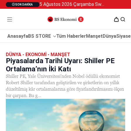
5 Ağustos 2026 Çarşamba Swan Özel 2
SON DAKIKA
Anasayfa
BS STORE
Tüm Haberler
Manşet
Dünya
Siyase
DÜNYA - EKONOMI - MANŞET
Piyasalarda Tarihi Uyarı: Shiller PE
Ortalama’nın İki Katı
Shiller PE, Yale Üniversitesi’nden Nobel ödüllü ekonomist
Robert Shiller tarafından geliştirilen ve şirketlerin on yıllık
düzeltilmiş kâr ortalamalarına göre fiyatlandırılmasını ölçen
bir çarpan. Bu g...