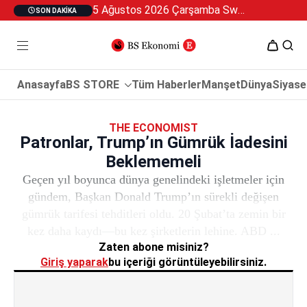
5 Ağustos 2026 Çarşamba Swan Özel 2
SON DAKIKA
Anasayfa
BS STORE
Tüm Haberler
Manşet
Dünya
Siyase
THE ECONOMIST
Patronlar, Trump’ın Gümrük İadesini
Beklememeli
Geçen yıl boyunca dünya genelindeki işletmeler için
gündem, Başkan Donald Trump’ın sürekli değişen
gümrük tarifesi tehditleri oldu. 20 Şubat’ta zemin bir
kez daha kaydı—bu kez şirketlerin lehine. ABD ...
Zaten abone misiniz?
Giriş yaparak
bu içeriği görüntüleyebilirsiniz.