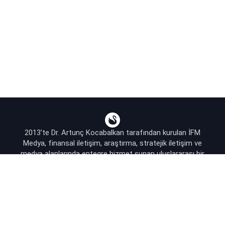
2013’te Dr. Artunç Kocabalkan tarafından kurulan İFM
Medya, finansal iletişim, araştırma, stratejik iletişim ve
medya alanlarında entegre hizmet sunan uluslararası bir
ajanstır.
destek@bsekonomi.com
Hesabım
Yazarlarımız
Sponsorluk İletişim
Kullanıcı Sözleşmesi