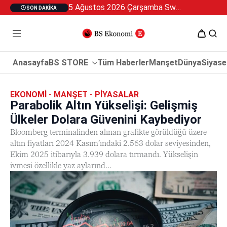
5 Ağustos 2026 Çarşamba Swan Özel 2
SON DAKIKA
Anasayfa
BS STORE
Tüm Haberler
Manşet
Dünya
Siyase
EKONOMI - MANŞET - PIYASALAR
Parabolik Altın Yükselişi: Gelişmiş
Ülkeler Dolara Güvenini Kaybediyor
Bloomberg terminalinden alınan grafikte görüldüğü üzere
altın fiyatları 2024 Kasım’ındaki 2.563 dolar seviyesinden,
Ekim 2025 itibarıyla 3.939 dolara tırmandı. Yükselişin
ivmesi özellikle yaz aylarınd...