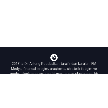
2013’te Dr. Artunç Kocabalkan tarafından kurulan İFM
Medya, finansal iletişim, araştırma, stratejik iletişim ve
medya alanlarında entegre hizmet sunan uluslararası bir
ajanstır.
destek@bsekonomi.com
Hesabım
Yazarlarımız
Sponsorluk İletişim
Kullanıcı Sözleşmesi