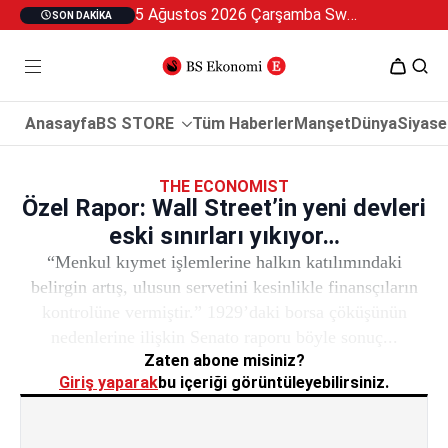
5 Ağustos 2026 Çarşamba Swan Özel 2
SON DAKIKA
Anasayfa
BS STORE
Tüm Haberler
Manşet
Dünya
Siyase
THE ECONOMIST
Özel Rapor: Wall Street’in yeni devleri
eski sınırları yıkıyor…
“Menkul kıymet işlemlerine halkın katılımındaki
belirgin artış, ulusun servetini kesinlikle finansçıların
kontrolüne vermiştir.” 1929’daki borsa çöküşünün
nedenlerine ilişkin Senato raporu böyle sonuç...
Zaten abone misiniz?
Giriş yaparak
bu içeriği görüntüleyebilirsiniz.